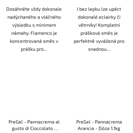
Dosáhněte vždy dokonale
I bez lepku lze upéct
nadýchaného a vláčného
dokonalé eclairky či
výsledku s minimem
větrníky! Kompletní
námahy. Flamenco je
prášková směs je
koncentrovaná směs v
perfektně vyvážená pro
prášku pro...
snadnou...
PreGel - Pannacrema al
PreGel - Pannacrema
gusto di Cioccolato -
Arancia - Dóza 1,1kg