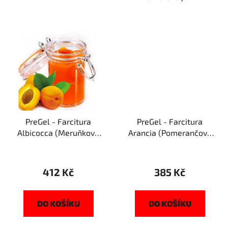
PreGel - Farcitura
PreGel - Farcitura
Albicocca (Meruňková
Arancia (Pomerančová
náplň) - Sklenice 1,1kg
náplň) - Sklenice 1,1kg
412 Kč
385 Kč
DO KOŠÍKU
DO KOŠÍKU