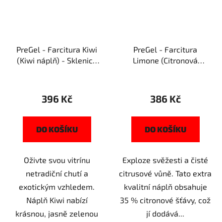
PreGel - Farcitura Kiwi
PreGel - Farcitura
(Kiwi náplň) - Sklenice
Limone (Citronová
1,1kg
náplň) - Sklenice 1,1kg
396 Kč
386 Kč
DO KOŠÍKU
DO KOŠÍKU
Oživte svou vitrínu
Exploze svěžesti a čisté
netradiční chutí a
citrusové vůně. Tato extra
exotickým vzhledem.
kvalitní náplň obsahuje
Náplň Kiwi nabízí
35 % citronové šťávy, což
krásnou, jasně zelenou
jí dodává...