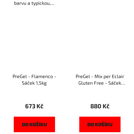
barvu a typickou,...
PreGel - Flamenco -
PreGel - Mix per Eclair
Sáček 1,5kg
Gluten Free - Sáček
1,6kg
673 Kč
880 Kč
DO KOŠÍKU
DO KOŠÍKU