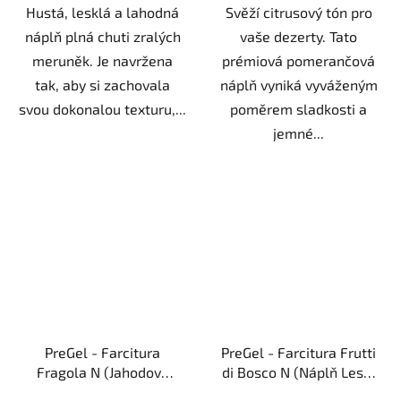
Hustá, lesklá a lahodná
Svěží citrusový tón pro
náplň plná chuti zralých
vaše dezerty. Tato
meruněk. Je navržena
prémiová pomerančová
tak, aby si zachovala
náplň vyniká vyváženým
svou dokonalou texturu,...
poměrem sladkosti a
jemné...
PreGel - Farcitura
PreGel - Farcitura Frutti
Fragola N (Jahodová
di Bosco N (Náplň Lesní
náplň) - Sklenice 1,1kg
plody) - Sklenice 1,1kg