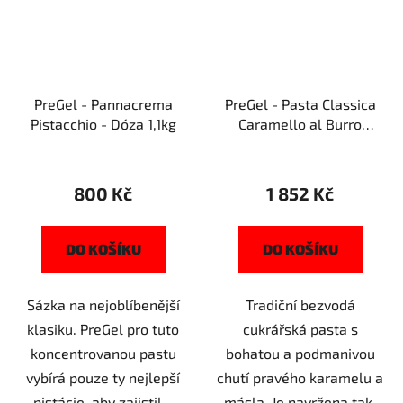
PreGel - Pannacrema
PreGel - Pasta Classica
Pistacchio - Dóza 1,1kg
Caramello al Burro
Salato - Kyblík 3kg
800 Kč
1 852 Kč
DO KOŠÍKU
DO KOŠÍKU
Sázka na nejoblíbenější
Tradiční bezvodá
klasiku. PreGel pro tuto
cukrářská pasta s
koncentrovanou pastu
bohatou a podmanivou
vybírá pouze ty nejlepší
chutí pravého karamelu a
pistácie, aby zajistil...
másla. Je navržena tak,