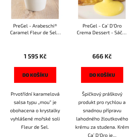
s
r
p
o
r
d
PreGel - Arabeschi®
PreGel - Ca’ D'Oro
o
u
Caramel Fleur de Sel -
Crema Dessert - Sáček
d
k
Kyblík 3kg
1,5kg
u
t
k
ů
1 595 Kč
666 Kč
t
ů
DO KOŠÍKU
DO KOŠÍKU
Prvotřídní karamelová
Špičkový práškový
salsa typu „mou“ je
produkt pro rychlou a
obohacena o krystalky
snadnou přípravu
vyhlášené mořské soli
lahodného žloutkového
Fleur de Sel.
krému za studena. Krém
Ca’ D'Oro je...