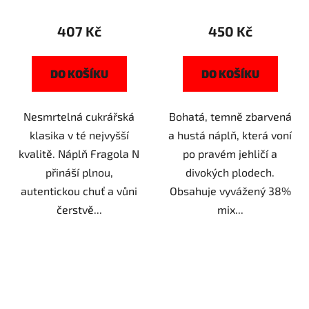
407 Kč
450 Kč
DO KOŠÍKU
DO KOŠÍKU
Nesmrtelná cukrářská
Bohatá, temně zbarvená
klasika v té nejvyšší
a hustá náplň, která voní
kvalitě. Náplň Fragola N
po pravém jehličí a
přináší plnou,
divokých plodech.
autentickou chuť a vůni
Obsahuje vyvážený 38%
čerstvě...
mix...