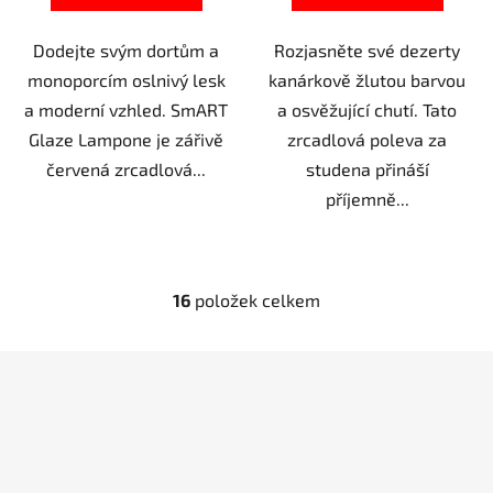
Dodejte svým dortům a
Rozjasněte své dezerty
monoporcím oslnivý lesk
kanárkově žlutou barvou
a moderní vzhled. SmART
a osvěžující chutí. Tato
Glaze Lampone je zářivě
zrcadlová poleva za
červená zrcadlová...
studena přináší
příjemně...
16
položek celkem
O
v
l
Z
á
á
d
p
a
a
c
t
í