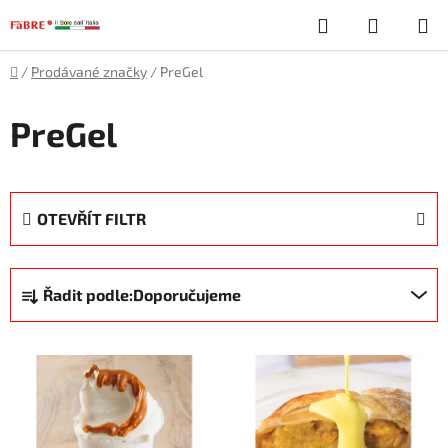
Přejít
Hledat
NÁKUP
na
obsah
KOŠÍK
Domů
/
Prodávané značky
/
PreGel
PreGel
OTEVŘÍT FILTR
Ř
Řadit podle:
Doporučujeme
a
z
V
e
ý
n
p
í
i
p