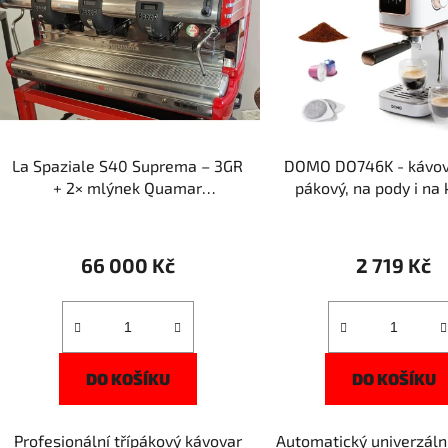
i
s
p
r
o
d
La Spaziale S40 Suprema – 3GR
DOMO DO746K - kávova
u
+ 2× mlýnek Quamar
pákový, na pody i na
k
Automatico ZDARMA
t
ů
66 000 Kč
2 719 Kč
DO KOŠÍKU
DO KOŠÍKU
Profesionální třípákový kávovar
Automatický univerzáln