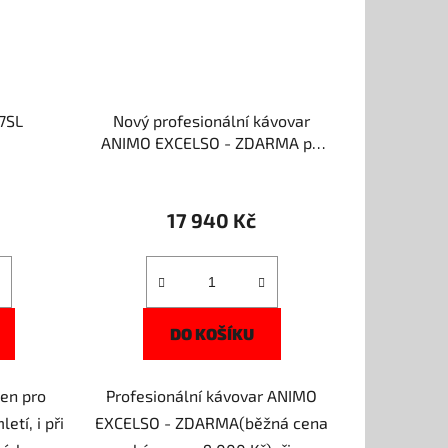
7SL
Nový profesionální kávovar
ANIMO EXCELSO - ZDARMA při
jednorázovém odběru 60 kg
filtrované kávy - FILTRO
17 940 Kč
DO KOŠÍKU
en pro
Profesionální kávovar ANIMO
etí, i při
EXCELSO - ZDARMA(běžná cena