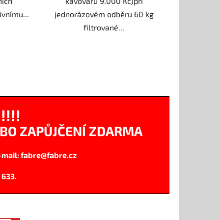
ních
kávovaru 9.000 Kč)při
ivnímu...
jednorázovém odběru 60 kg
filtrované...
!!!!
BO ZAPŮJČENÍ ZDARMA
e-ma
il:
fabre@fabre.cz
 633.