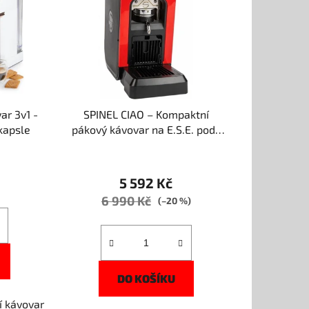
o
d
u
k
t
ů
r 3v1 -
SPINEL CIAO – Kompaktní
 kapsle
pákový kávovar na E.S.E. pody
44 mm
5 592 Kč
6 990 Kč
(–20 %)
DO KOŠÍKU
í kávovar