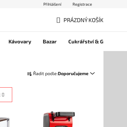
Přihlášení
Registrace
PRÁZDNÝ KOŠÍK
NÁKUPNÍ
KOŠÍK
Kávovary
Bazar
Cukrářství & Gelato
Ř
Řadit podle:
Doporučujeme
a
z
e
R
n
í
p
r