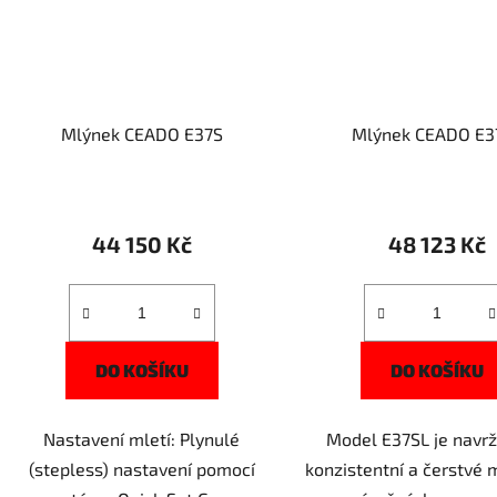
Mlýnek CEADO E37S
Mlýnek CEADO E3
44 150 Kč
48 123 Kč
DO KOŠÍKU
DO KOŠÍKU
Nastavení mletí: Plynulé
Model E37SL je navrž
(stepless) nastavení pomocí
konzistentní a čerstvé ml