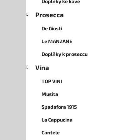
Doplňky ke kávě
Prosecca
De Giusti
Le MANZANE
Doplňky k proseccu
Vína
TOP VINI
Musita
Spadafora 1915
La Cappucina
Cantele