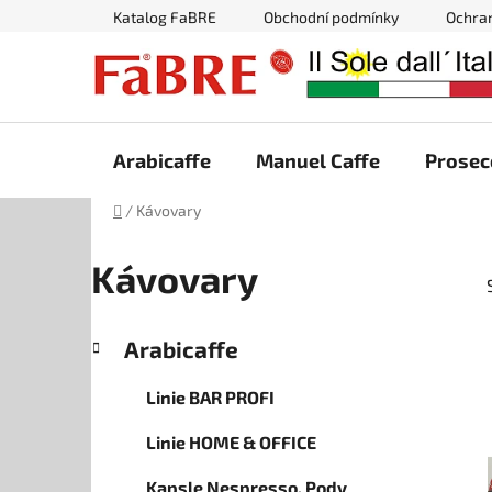
Přejít
Katalog FaBRE
Obchodní podmínky
Ochra
na
obsah
Arabicaffe
Manuel Caffe
Prosec
Domů
/
Kávovary
Kávovary
P
K
Přeskočit
Arabicaffe
a
kategorie
o
t
s
Linie BAR PROFI
e
t
g
Linie HOME & OFFICE
r
o
a
r
Kapsle Nespresso, Pody