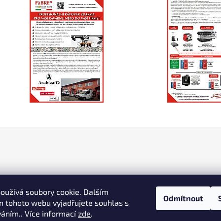
p
i
s
u
oužívá soubory cookie. Dalším
Odmítnout
 tohoto webu vyjadřujete souhlas s
váním.. Více informací
zde
.