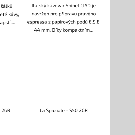
Italský kávovar Spinel CIAO je
 šálků
navržen pro přípravu pravého
eté kávy,
espressa z papírových podů E.S.E.
pslí....
44 mm. Díky kompaktním...
K 2GR
La Spaziale - S50 2GR