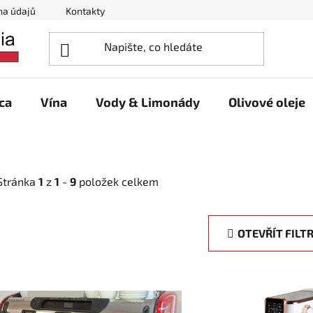
na údajů
Kontakty
ca
Vína
Vody & Limonády
Olivové oleje
Stránka
1
z
1
-
9
položek celkem
OTEVŘÍT FILT
V
ý
p