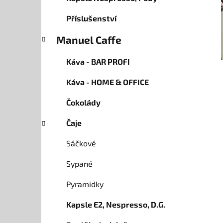
i
n
e
n
Příslušenství
í
Manuel Caffe
p
a
Káva - BAR PROFI
n
Káva - HOME & OFFICE
e
l
Čokolády
Čaje
Sáčkové
Sypané
Pyramidky
Kapsle E2, Nespresso, D.G.