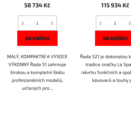
58 734 Kč
115 934 Kč
DO KOŠÍKU
DO KOŠÍKU
MALÝ, KOMPAKTNÍ A VYSOCE
Řada S21 je dokonalou 
VÝKONNÝ Řada S1 zahrnuje
tradice značky La Spa
širokou a kompletní škálu
návrhu funkčních a spo
profesionálních modelů,
kávovarů a touhy p
určených pro...