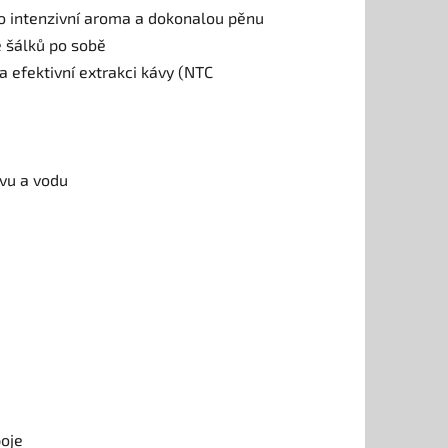
o intenzivní aroma a dokonalou pěnu
e šálků po sobě
a efektivní extrakci kávy (NTC
ávu a vodu
poje