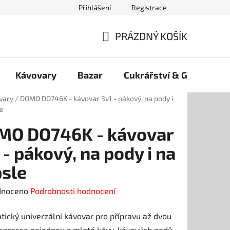
Přihlášení
Registrace
PRÁZDNÝ KOŠÍK
NÁKUPNÍ
KOŠÍK
Kávovary
Bazar
Cukrářství & Gelato
vary
/
DOMO DO746K - kávovar 3v1 - pákový, na pody i
le
MO DO746K - kávovar
 - pákový, na pody i na
sle
né
dnoceno
Podrobnosti hodnocení
ení
ický univerzální kávovar pro přípravu až dvou
tu
spressa najednou z mleté kávy, kávových podů