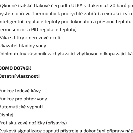
Výkonné italské tlakové čerpadlo ULKA s tlakem až 20 barů pr
Systém ohřevu Thermoblock pro rychlé zahřátí a extrakci i víc
Inteligentní regulace teploty pro dokonalou a přesnou teplotu 
termosenzor a PID regulace teploty)
Páka s filtry z nerezové oceli
Ukazatel hladiny vody
Odnímatelný zásobník zachytávající zbytkovou odkapávající k
DOMO DO746K
Ostatní vlastnosti
Funkce ledové kávy
Funkce pro ohřev vody
Automatické vypnutí
Displej
Protiskluzové nožičky (přísavky)
Zvuková signalizace zapnutí přístroje a dokončení přípravy ná