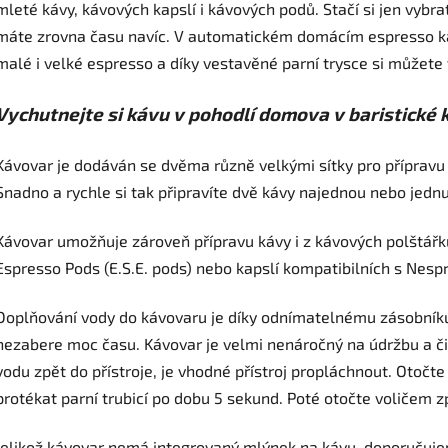
mleté kávy, kávových kapslí i kávových podů. Stačí si jen vybra
máte zrovna času navíc. V automatickém domácím espresso ká
malé i velké espresso a díky vestavěné parní trysce si můžete 
Vychutnejte si kávu v pohodlí domova v baristické 
Kávovar je dodáván se dvěma různě velkými sítky pro přípravu 
Snadno a rychle si tak připravíte dvě kávy najednou nebo jedn
Kávovar umožňuje zároveň přípravu kávy i z kávových polštářk
Espresso Pods (E.S.E. pods) nebo kapslí kompatibilních s Nespr
Doplňování vody do kávovaru je díky odnímatelnému zásobník
nezabere moc času. Kávovar je velmi nenáročný na údržbu a či
vodu zpět do přístroje, je vhodné přístroj propláchnout. Otočt
protékat parní trubicí po dobu 5 sekund. Poté otočte voličem z
Jelikož kávovar nemá integrovaný mlýnek na kávu, doporučuje