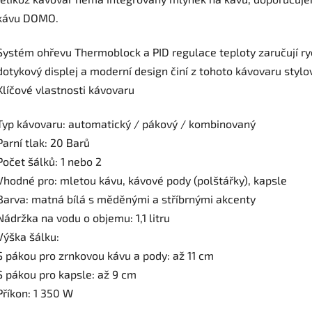
kávu DOMO.
Systém ohřevu Thermoblock a PID regulace teploty zaručují ryc
dotykový displej a moderní design činí z tohoto kávovaru stylo
Klíčové vlastnosti kávovaru
Typ kávovaru: automatický / pákový / kombinovaný
Parní tlak: 20 Barů
Počet šálků: 1 nebo 2
Vhodné pro: mletou kávu, kávové pody (polštářky), kapsle
Barva: matná bílá s měděnými a stříbrnými akcenty
Nádržka na vodu o objemu: 1,1 litru
Výška šálku:
S pákou pro zrnkovou kávu a pody: až 11 cm
S pákou pro kapsle: až 9 cm
Příkon: 1 350 W