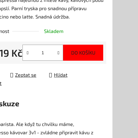
pslí. Parní tryska pro snadnou přípravu
ino nebo latte. Snadná údržba.
nost
Skladem
ek.
19 Kč
DO KOŠÍKU
 cena:
Zeptat se
Hlídat
t
skuze
arista. Ale když tu chvilku máme,
esso kávovar 3v1 - zvládne připravit kávu z