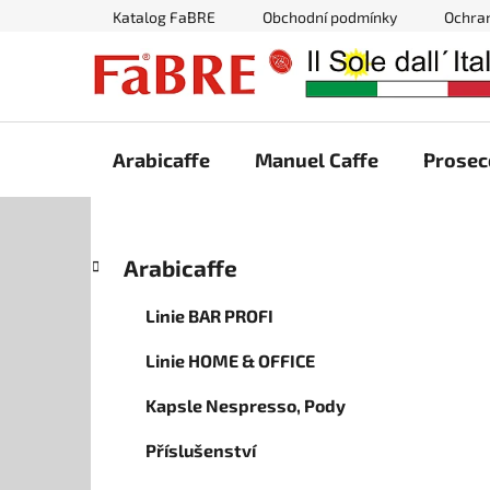
Přejít
Katalog FaBRE
Obchodní podmínky
Ochra
na
obsah
Arabicaffe
Manuel Caffe
Prosec
P
K
Přeskočit
Arabicaffe
a
kategorie
o
t
s
Linie BAR PROFI
e
t
g
Linie HOME & OFFICE
r
o
a
r
Kapsle Nespresso, Pody
i
n
e
n
Příslušenství
í