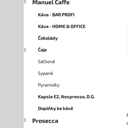
Manuel Caffe
p
a
Káva - BAR PROFI
n
Káva - HOME & OFFICE
e
l
Čokolády
Čaje
Sáčkové
Sypané
Pyramidky
Kapsle E2, Nespresso, D.G.
Doplňky ke kávě
Prosecca