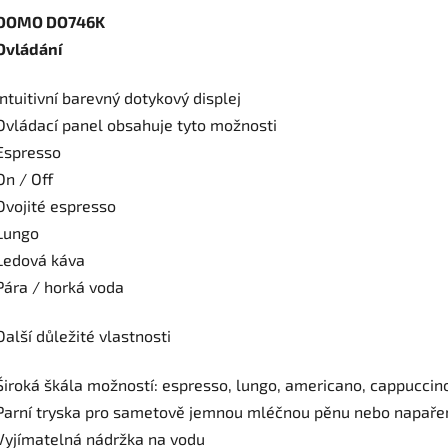
DOMO DO746K
Ovládání
Intuitivní barevný dotykový displej
Ovládací panel obsahuje tyto možnosti
Espresso
On / Off
Dvojité espresso
Lungo
Ledová káva
Pára / horká voda
Další důležité vlastnosti
Široká škála možností: espresso, lungo, americano, cappuccino, 
Parní tryska pro sametově jemnou mléčnou pěnu nebo napař
Vyjímatelná nádržka na vodu