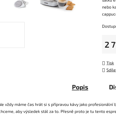
je
nebo ka
0,0
cappucc
z
5
Dostup
hvězdič
2 7
Měrná
Tisk
Sdíle
Popis
Di
Ne vždy máme čas hrát si s přípravou kávy jako profesionální b
chceme, aby výsledek stál za to. Přesně proto je tu tento espr