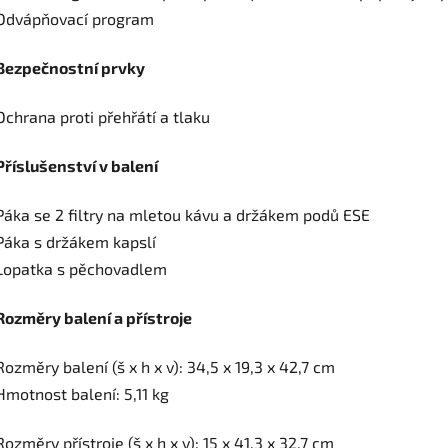
Odvápňovací program
Bezpečnostní prvky
Ochrana proti přehřátí a tlaku
Příslušenství v balení
Páka se 2 filtry na mletou kávu a držákem podů ESE
Páka s držákem kapslí
Lopatka s pěchovadlem
Rozměry balení a přístroje
Rozměry balení (š x h x v): 34,5 x 19,3 x 42,7 cm
Hmotnost balení: 5,11 kg
Rozměry přístroje (š x h x v): 15 x 41,3 x 32,7 cm