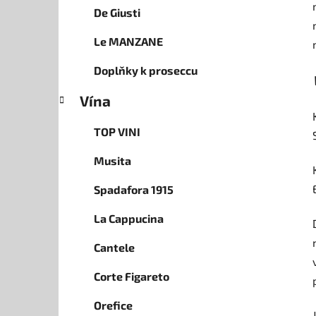
De Giusti
Le MANZANE
Doplňky k proseccu
Vína
TOP VINI
Musita
Spadafora 1915
La Cappucina
Cantele
Corte Figareto
Orefice