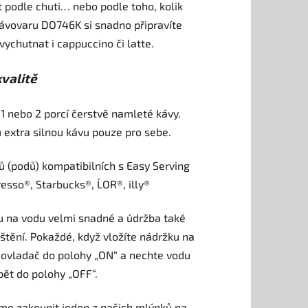
t podle chuti… nebo podle toho, kolik
vovaru DO746K si snadno připravíte
vychutnat i cappuccino či latte.
kvalitě
1 nebo 2 porcí čerstvě namleté kávy.
u extra silnou kávu pouze pro sebe.
ů (podů) kompatibilních s Easy Serving
esso®, Starbucks®, L´OR®, illy®
u na vodu velmi snadné a údržba také
štění. Pokaždé, když vložíte nádržku na
e ovladač do polohy „ON“ a nechte vodu
pět do polohy „OFF“.
me zakoupit jeden z našich mlýnků na