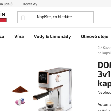
na údajů
Kontakty
ca
Vína
Vody & Limonády
Olivové oleje
Domů
/
Kávo
na kaps
DO
3v1
kap
Průměr
Neoho
hodnoc
Automat
produk
šálků e