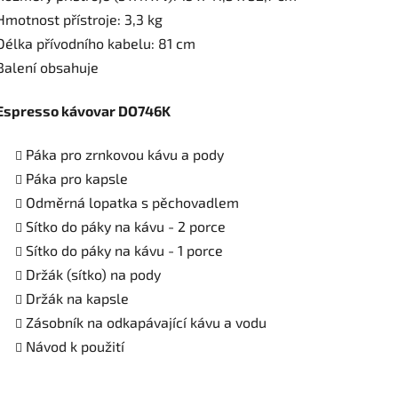
Hmotnost přístroje: 3,3 kg
Délka přívodního kabelu: 81 cm
Balení obsahuje
Espresso kávovar DO746K
Páka pro zrnkovou kávu a pody
Páka pro kapsle
Odměrná lopatka s pěchovadlem
Sítko do páky na kávu - 2 porce
Sítko do páky na kávu - 1 porce
Držák (sítko) na pody
Držák na kapsle
Zásobník na odkapávající kávu a vodu
Návod k použití