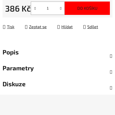
386 Kč
DO KOŠÍKU
Měrná cena:
Tisk
Zeptat se
Hlídat
Sdílet
Popis
Parametry
Diskuze
Z
á
p