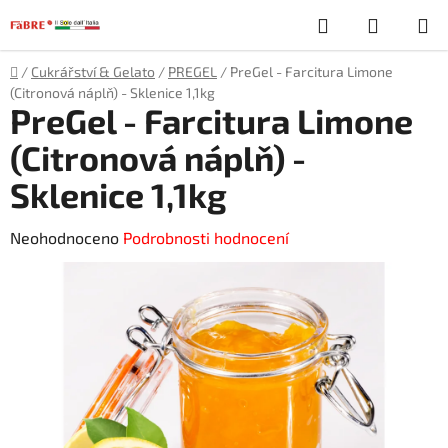
Přejít
Hledat
NÁKUP
na
obsah
KOŠÍK
Domů
/
Cukrářství & Gelato
/
PREGEL
/
PreGel - Farcitura Limone
(Citronová náplň) - Sklenice 1,1kg
PreGel - Farcitura Limone
(Citronová náplň) -
Sklenice 1,1kg
Průměrné
Neohodnoceno
Podrobnosti hodnocení
hodnocení
produktu
je
0,0
z
5
hvězdiček.