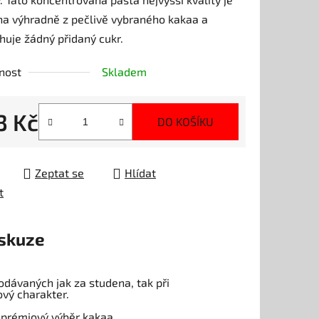
a výhradně z pečlivě vybraného kakaa a
uje žádný přidaný cukr.
nost
Skladem
ek.
3 Kč
DO KOŠÍKU
 cena:
Zeptat se
Hlídat
t
skuze
odávaných jak za studena, tak při
ový charakter.
, prémiový výběr kakaa.