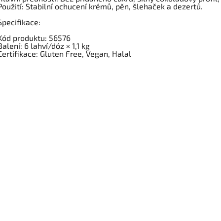
Použití: Stabilní ochucení krémů, pěn, šlehaček a dezertů.
Specifikace:
Kód produktu: 56576
Balení: 6 lahví/dóz × 1,1 kg
Certifikace: Gluten Free, Vegan, Halal