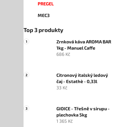
PREGEL
MEC3
Top 3 produkty
Zrnková káva AROMA BAR
1kg - Manuel Caffe
686 Kč
Citronový italský ledový
čaj - Estathè - 0,33l
33 Kč
GIOICE - Třešně v sirupu -
plechovka 5kg
1 365 Kč