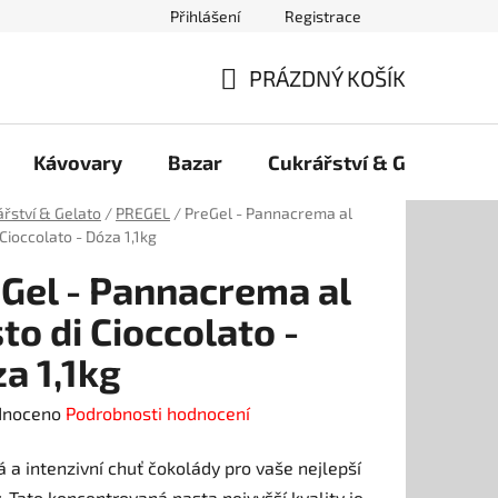
Přihlášení
Registrace
PRÁZDNÝ KOŠÍK
NÁKUPNÍ
KOŠÍK
Kávovary
Bazar
Cukrářství & Gelato
řství & Gelato
/
PREGEL
/
PreGel - Pannacrema al
 Cioccolato - Dóza 1,1kg
Gel - Pannacrema al
to di Cioccolato -
a 1,1kg
né
dnoceno
Podrobnosti hodnocení
ení
 a intenzivní chuť čokolády pro vaše nejlepší
tu
. Tato koncentrovaná pasta nejvyšší kvality je