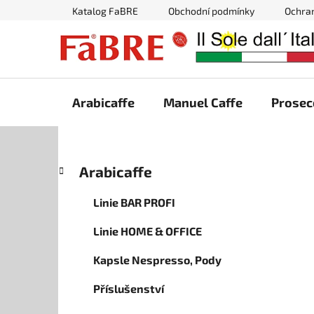
Přejít
Katalog FaBRE
Obchodní podmínky
Ochra
na
obsah
Arabicaffe
Manuel Caffe
Prosec
P
K
Přeskočit
Arabicaffe
a
kategorie
o
t
s
Linie BAR PROFI
e
t
g
Linie HOME & OFFICE
r
o
a
r
Kapsle Nespresso, Pody
i
n
e
n
Příslušenství
í