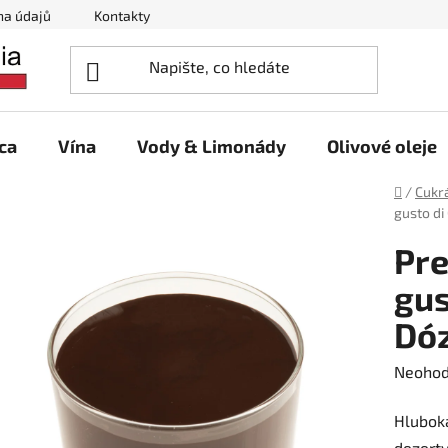
na údajů
Kontakty
ca
Vína
Vody & Limonády
Olivové oleje
Domů
/
Cukrá
gusto di
Pre
gus
Dóz
Průměr
Neoho
hodnoc
Hluboká
produk
dezerty