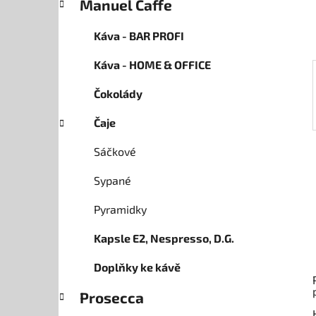
Manuel Caffe
p
a
Káva - BAR PROFI
n
Káva - HOME & OFFICE
e
l
Čokolády
Čaje
Sáčkové
Sypané
Pyramidky
Kapsle E2, Nespresso, D.G.
Doplňky ke kávě
Prosecca