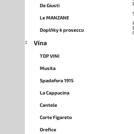
De Giusti
Le MANZANE
Doplňky k proseccu
Vína
TOP VINI
Musita
Spadafora 1915
La Cappucina
Cantele
Corte Figareto
Orefice