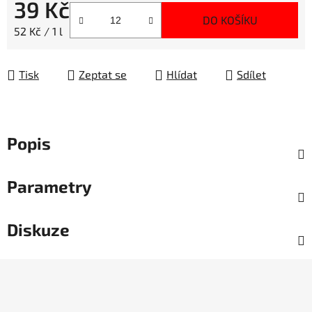
39 Kč
DO KOŠÍKU
Měrná cena:
52 Kč / 1 l
Tisk
Zeptat se
Hlídat
Sdílet
Popis
Parametry
Diskuze
Z
á
p