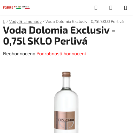
Přejít
Hledat
NÁKUP
na
obsah
KOŠÍK
Domů
/
Vody & Limonády
/
Voda Dolomia Exclusiv - 0,75l SKLO Perlivá
Voda Dolomia Exclusiv -
0,75l SKLO Perlivá
Průměrné
Neohodnoceno
Podrobnosti hodnocení
hodnocení
produktu
je
0,0
z
5
hvězdiček.