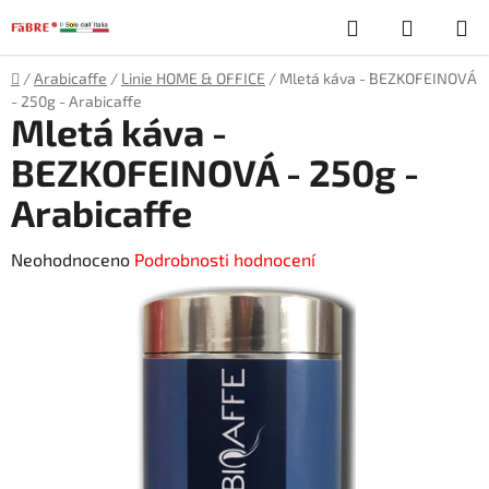
Přejít
Hledat
NÁKUP
na
obsah
KOŠÍK
Domů
/
Arabicaffe
/
Linie HOME & OFFICE
/
Mletá káva - BEZKOFEINOVÁ
- 250g - Arabicaffe
Mletá káva -
BEZKOFEINOVÁ - 250g -
Arabicaffe
Průměrné
Neohodnoceno
Podrobnosti hodnocení
hodnocení
produktu
je
0,0
z
5
hvězdiček.