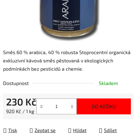
Směs 60 % arabica, 40 % robusta Stoprocentní organická
exkluzivní kávová směs pěstovaná v ekologických
podmínkách bez pesticidů a chemie.
Dostupnost
Skladem
230 Kč
DO KOŠÍKU
Měrná cena:
920 Kč / 1 kg
Tisk
Zeptat se
Hlídat
Sdílet