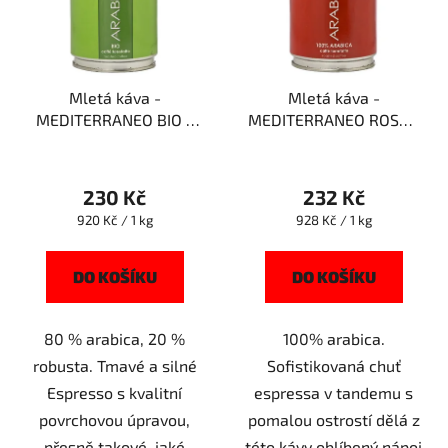
Mletá káva -
Mletá káva -
MEDITERRANEO BIO -
MEDITERRANEO ROSSO
250g - Arabicaffe
- 250g - Arabicaffe
230 Kč
232 Kč
Měrná
Měrná
920 Kč / 1 kg
928 Kč / 1 kg
cena:
cena:
DO KOŠÍKU
DO KOŠÍKU
80 % arabica, 20 %
100% arabica.
robusta. Tmavé a silné
Sofistikovaná chuť
Espresso s kvalitní
espressa v tandemu s
povrchovou úpravou,
pomalou ostrostí dělá z
přesně takové, jaké
této kávy oblíbený nápoj