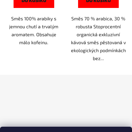
DO KOŠÍKU
DO KOŠÍKU
Směs 100% arabiky s
Směs 70 % arabica, 30 %
jemnou chutí a trvalým
robusta Stoprocentní
aromatem. Obsahuje
organická exkluzivní
málo kofeinu.
kávová směs pěstovaná v
ekologických podmínkách
bez...
Z
á
p
a
t
í