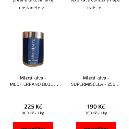
dostanete v...
italské...
Mletá káva -
Mletá káva -
MEDITERRANO BLUE -
SUPERMISCELA - 250g -
250g - Arabicaffe
Arabicaffe
225 Kč
190 Kč
Měrná
Měrná
900 Kč / 1 kg
760 Kč / 1 kg
cena:
cena: