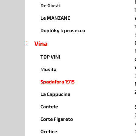
De Giusti
Le MANZANE
Doplňky k proseccu
Vína
TOP VINI
Musita
Spadafora 1915
La Cappucina
Cantele
Corte Figareto
Orefice