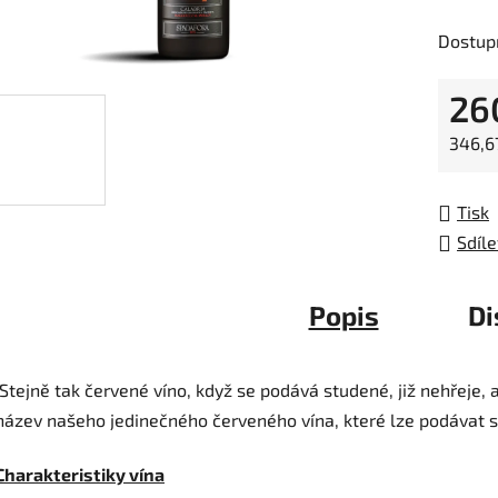
z
Dostup
5
hvězdič
26
Měrná
346,67
Tisk
Sdíle
Popis
Di
Stejně tak červené víno, když se podává studené, již nehřeje, 
název našeho jedinečného červeného vína, které lze podávat 
Charakteristiky vína