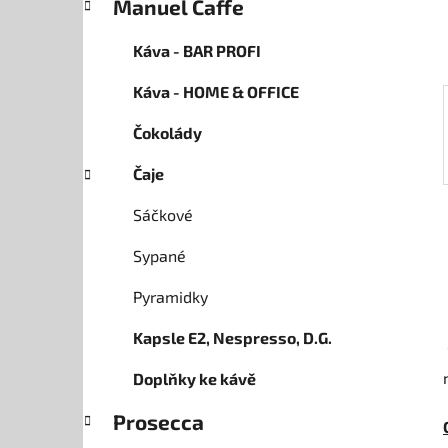
Manuel Caffe
p
a
Káva - BAR PROFI
n
Káva - HOME & OFFICE
e
l
Čokolády
Čaje
Sáčkové
Sypané
Pyramidky
Kapsle E2, Nespresso, D.G.
Doplňky ke kávě
Prosecca