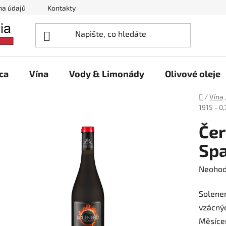
na údajů
Kontakty
ca
Vína
Vody & Limonády
Olivové oleje
Domů
/
Vína
1915 - 0,
Čer
Spa
Průměr
Neoho
hodnoc
Solener
produk
vzácnýc
je
Měsíce
0,0