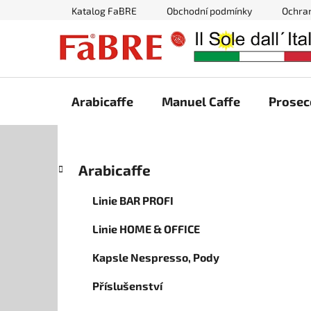
Přejít
Katalog FaBRE
Obchodní podmínky
Ochra
na
obsah
Arabicaffe
Manuel Caffe
Prosec
P
K
Přeskočit
Arabicaffe
a
kategorie
o
t
s
Linie BAR PROFI
e
t
g
Linie HOME & OFFICE
r
o
a
r
Kapsle Nespresso, Pody
i
n
e
n
Příslušenství
í