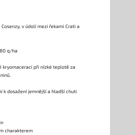
 Cosenzy, v údolí mezi řekami Crati a
 80 q/ha
 kryomacerací při nízké teplotě za
ninů.
 k dosažení jemnější a hladší chuti
in
ním charakterem