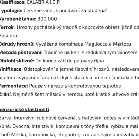
Klasifikace:
CALABRIA I.G.P.
Typologie:
Červené víno „k podávání za studena“
Vyrobené lahve:
300 000
Terroir:
Hrozny pocházejí výhradně z kopcovité oblasti jižně od
Busento.
Odrůdy hroznů:
Vyvážená kombinace Magliocco a Merlotu
Metoda pěstování:
Tradičně na keři, s redukovaným výnosem
Období sklizně:
Od konce září do poloviny října
Vinifikace:
Odstopkování a jemné lisování hroznů, následované
účelem zvýraznění aromatických složek a omezení extrakce ta
Fermentace:
Pouze v nerezu s kontrolovanou teplotou
Zrání:
Nejméně šest měsíců v nerezu, poté krátké lahvové zrání
Senzorické vlastnosti
Barva: Intenzivní rubínově červená, s fialovými odlesky v mládí
Vůně: Ovocná, intenzivní, komplexní s tóny třešní, rybízu a mal
Chuť: Měkká, harmonická, elegantní, s mladistvým a inovativ