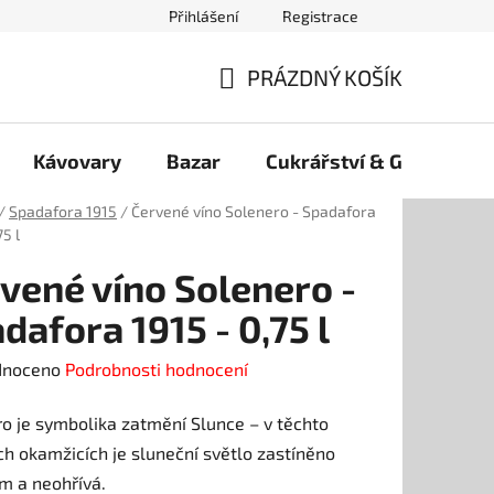
Přihlášení
Registrace
PRÁZDNÝ KOŠÍK
NÁKUPNÍ
KOŠÍK
Kávovary
Bazar
Cukrářství & Gelato
/
Spadafora 1915
/
Červené víno Solenero - Spadafora
75 l
vené víno Solenero -
dafora 1915 - 0,75 l
né
dnoceno
Podrobnosti hodnocení
ení
o je symbolika zatmění Slunce – v těchto
tu
h okamžicích je sluneční světlo zastíněno
m a neohřívá.