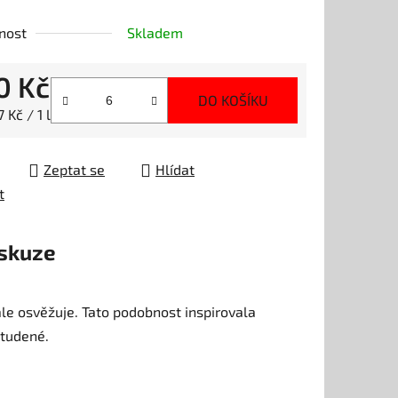
nost
Skladem
ek.
0 Kč
DO KOŠÍKU
 cena:
 Kč / 1 l
Zeptat se
Hlídat
t
skuze
ale osvěžuje. Tato podobnost inspirovala
studené.