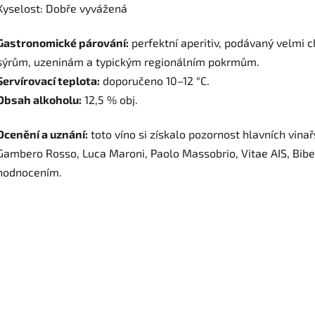
Kyselost: Dobře vyvážená
Gastronomické párování:
perfektní aperitiv, podávaný velmi c
sýrům, uzeninám a typickým regionálním pokrmům.
Servírovací teplota:
doporučeno 10–12 °C.
Obsah alkoholu:
12,5 % obj.
Ocenění a uznání:
toto víno si získalo pozornost hlavních vinař
Gambero Rosso, Luca Maroni, Paolo Massobrio, Vitae AIS, Biben
hodnocením.