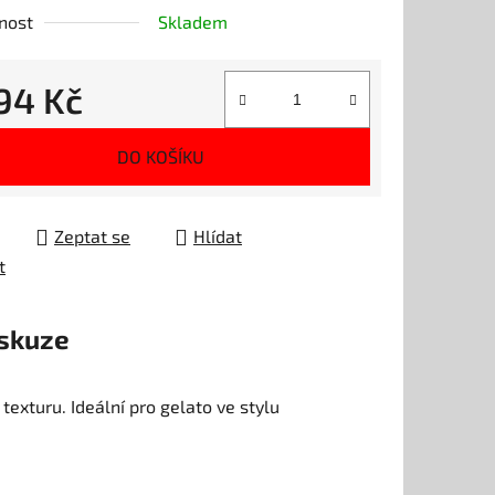
nost
Skladem
794 Kč
ek.
 cena:
DO KOŠÍKU
Zeptat se
Hlídat
t
skuze
texturu. Ideální pro gelato ve stylu