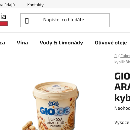
na údajů
Kontakty
ca
Vína
Vody & Limonády
Olivové oleje
Domů
/
Cukrá
kyblík 3
GIO
ARA
kyb
Průměr
Neoho
hodnoc
Vysoce 
produk