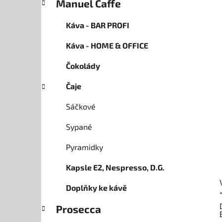
Manuel Caffe
p
a
Káva - BAR PROFI
n
Káva - HOME & OFFICE
e
l
Čokolády
Čaje
Sáčkové
Sypané
Pyramidky
Kapsle E2, Nespresso, D.G.
Doplňky ke kávě
Prosecca