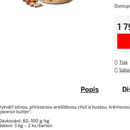
je
Dostup
0,0
z
1 
5
hvězdič
Měrná
Tisk
Sdíle
Popis
Di
Vytváří silnou, přirozenou arašídovou chuť a hustou, krémovou 
„peanut butter“.
Dávkování: 80–100 g/kg
Balení: 3 kg – 2 ks/karton