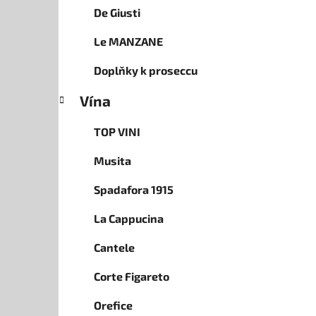
De Giusti
Le MANZANE
Doplňky k proseccu
Vína
TOP VINI
Musita
Spadafora 1915
La Cappucina
Cantele
Corte Figareto
Orefice