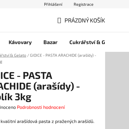
Přihlášení
Registrace
PRÁZDNÝ KOŠÍK
NÁKUPNÍ
KOŠÍK
Kávovary
Bazar
Cukrářství & Gelato
řství & Gelato
/
GIOICE - PASTA ARACHIDE (arašídy) -
kg
ICE - PASTA
CHIDE (arašídy) -
lík 3kg
né
dnoceno
Podrobnosti hodnocení
ení
kvalitní arašídová pasta z pražených arašídů.
tu