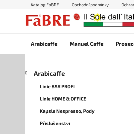
Přejít
Katalog FaBRE
Obchodní podmínky
Ochra
na
obsah
Arabicaffe
Manuel Caffe
Prosec
P
K
Přeskočit
Arabicaffe
a
kategorie
o
t
s
Linie BAR PROFI
e
t
g
Linie HOME & OFFICE
r
o
a
r
Kapsle Nespresso, Pody
i
n
e
n
Příslušenství
í