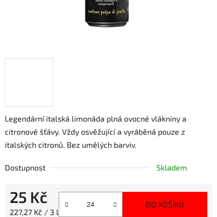
Legendární italská limonáda plná ovocné vlákniny a
citronové šťávy. Vždy osvěžující a vyráběná pouze z
italských citronů. Bez umělých barviv.
Dostupnost
Skladem
25 Kč
DO KOŠÍKU
Měrná cena:
227,27 Kč / 3 l