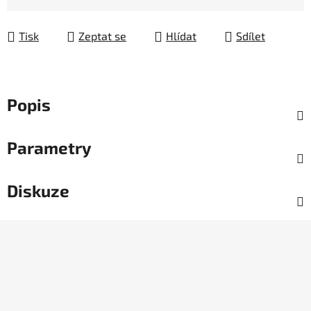
Tisk
Zeptat se
Hlídat
Sdílet
Popis
Parametry
Diskuze
Z
á
p
a
t