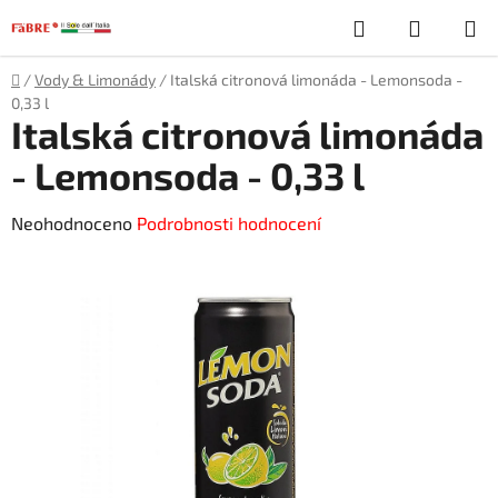
Přejít
Hledat
NÁKUP
na
obsah
KOŠÍK
Domů
/
Vody & Limonády
/
Italská citronová limonáda - Lemonsoda -
0,33 l
Italská citronová limonáda
- Lemonsoda - 0,33 l
Průměrné
Neohodnoceno
Podrobnosti hodnocení
hodnocení
produktu
je
0,0
z
5
hvězdiček.