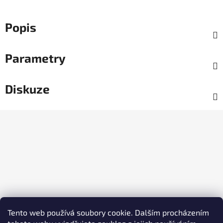
Popis
Parametry
Diskuze
Z
á
p
a
t
í
Tento web používá soubory cookie. Dalším procházením