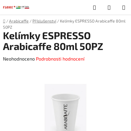
Přejít
Hledat
NÁKUP
na
obsah
KOŠÍK
Domů
/
Arabicaffe
/
Příslušenství
/
Kelímky ESPRESSO Arabicaffe 80ml
50PZ
Kelímky ESPRESSO
Arabicaffe 80ml 50PZ
Průměrné
Neohodnoceno
Podrobnosti hodnocení
hodnocení
produktu
je
0,0
z
5
hvězdiček.