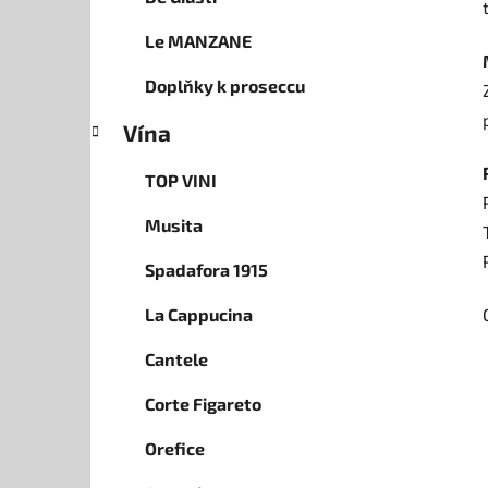
Le MANZANE
Doplňky k proseccu
Vína
TOP VINI
Musita
Spadafora 1915
La Cappucina
Cantele
Corte Figareto
Orefice