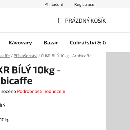
Přihlášení
Registrace
PRÁZDNÝ KOŠÍK
NÁKUPNÍ
KOŠÍK
Kávovary
Bazar
Cukrářství & Gelato
icaffe
/
Příslušenství
/
CUKR BÍLÝ 10kg - Arabicaffe
R BÍLÝ 10kg -
bicaffe
né
dnoceno
Podrobnosti hodnocení
ení
ÍLÝ
tu
 10kg