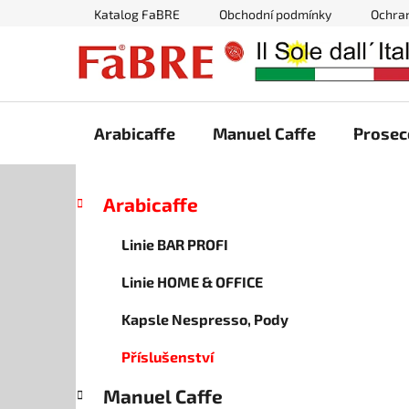
Přejít
Katalog FaBRE
Obchodní podmínky
Ochra
na
obsah
Arabicaffe
Manuel Caffe
Prosec
P
K
Přeskočit
Arabicaffe
a
kategorie
o
t
s
Linie BAR PROFI
e
t
g
Linie HOME & OFFICE
r
o
a
r
Kapsle Nespresso, Pody
i
n
e
n
Příslušenství
í
Manuel Caffe
p