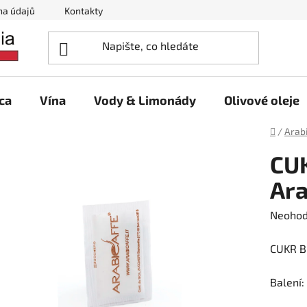
na údajů
Kontakty
ca
Vína
Vody & Limonády
Olivové oleje
Domů
/
Arab
CUK
Ara
Průměr
Neoho
hodnoc
CUKR B
produk
je
Balení:
0,0
z