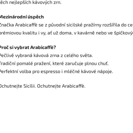
těch nejlepších kávových zrn.
Mezinárodní úspěch
Značka Arabicaffè se z původní sicilské pražírny rozšířila do c
prémiovou kvalitu i vy, ať už doma, v kavárně nebo ve špičkový
Proč si vybrat Arabicaffè?
Pečlivě vybraná kávová zrna z celého světa.
Tradiční pomalé pražení, které zaručuje plnou chuť.
Perfektní volba pro espresso i mléčné kávové nápoje.
Ochutnejte Sicílii. Ochutnejte Arabicaffè.