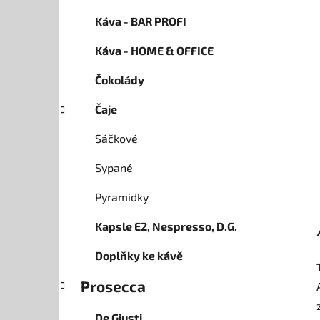
a
Káva - BAR PROFI
n
Káva - HOME & OFFICE
e
l
Čokolády
Čaje
Sáčkové
Sypané
Pyramidky
Kapsle E2, Nespresso, D.G.
Doplňky ke kávě
Prosecca
De Giusti