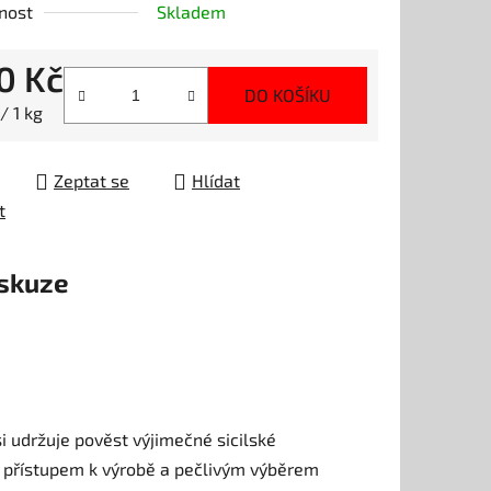
nost
Skladem
ek.
0 Kč
DO KOŠÍKU
 cena:
/ 1 kg
Zeptat se
Hlídat
t
skuze
si udržuje pověst výjimečné sicilské
m přístupem k výrobě a pečlivým výběrem