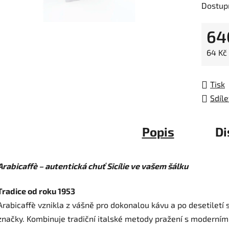
Dostup
5
hvězdič
64
Měrná
64 Kč 
Tisk
Sdíle
Popis
Di
Arabicaffè – autentická chuť Sicílie ve vašem šálku
Tradice od roku 1953
Arabicaffè vznikla z vášně pro dokonalou kávu a po desetiletí 
značky. Kombinuje tradiční italské metody pražení s moderní