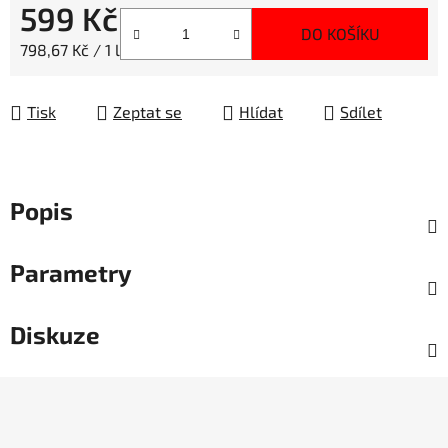
599 Kč
DO KOŠÍKU
Měrná cena:
798,67 Kč / 1 l
Tisk
Zeptat se
Hlídat
Sdílet
Popis
Parametry
Diskuze
Z
á
p