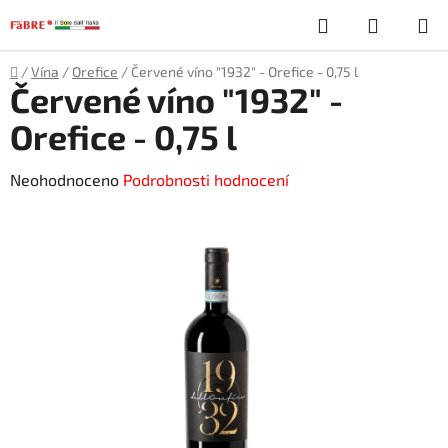
Přejít
Hledat
NÁKUP
na
obsah
KOŠÍK
Domů
/
Vína
/
Orefice
/
Červené víno "1932" - Orefice - 0,75 l
Červené víno "1932" -
Orefice - 0,75 l
Průměrné
Neohodnoceno
Podrobnosti hodnocení
hodnocení
produktu
je
0,0
z
5
hvězdiček.