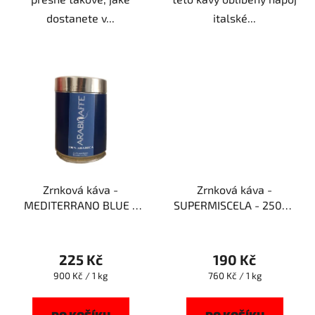
dostanete v...
italské...
Zrnková káva -
Zrnková káva -
MEDITERRANO BLUE -
SUPERMISCELA - 250g -
250g - Arabicaffe
Arabicaffe
225 Kč
190 Kč
Měrná
Měrná
900 Kč / 1 kg
760 Kč / 1 kg
cena:
cena: