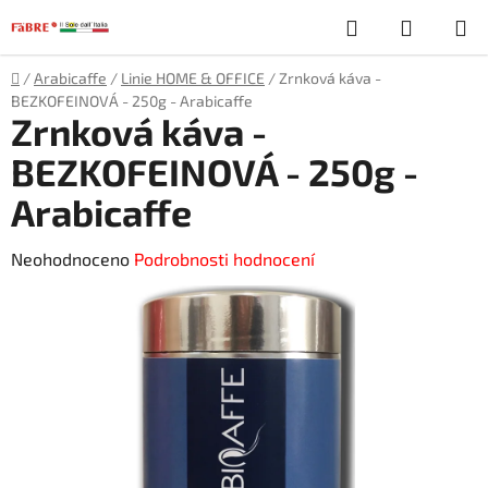
Přejít
Hledat
NÁKUP
na
obsah
KOŠÍK
Domů
/
Arabicaffe
/
Linie HOME & OFFICE
/
Zrnková káva -
BEZKOFEINOVÁ - 250g - Arabicaffe
Zrnková káva -
BEZKOFEINOVÁ - 250g -
Arabicaffe
Průměrné
Neohodnoceno
Podrobnosti hodnocení
hodnocení
produktu
je
0,0
z
5
hvězdiček.