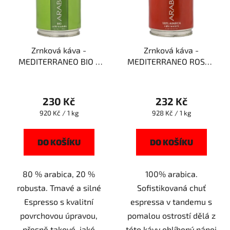
Zrnková káva -
Zrnková káva -
MEDITERRANEO BIO -
MEDITERRANEO ROSSO
250g - Arabicaffe
- 250g - Arabicaffe
230 Kč
232 Kč
Měrná
Měrná
920 Kč / 1 kg
928 Kč / 1 kg
cena:
cena:
DO KOŠÍKU
DO KOŠÍKU
80 % arabica, 20 %
100% arabica.
robusta. Tmavé a silné
Sofistikovaná chuť
Espresso s kvalitní
espressa v tandemu s
povrchovou úpravou,
pomalou ostrostí dělá z
přesně takové, jaké
této kávy oblíbený nápoj