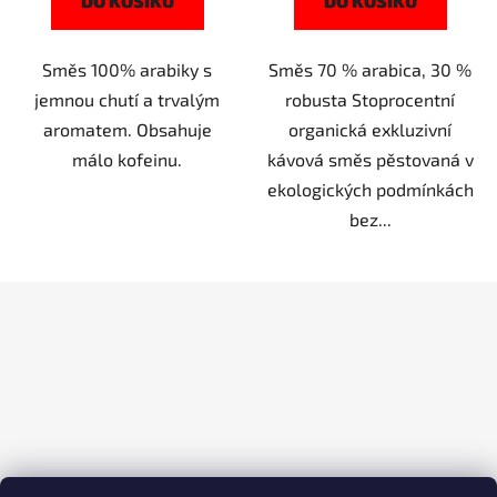
DO KOŠÍKU
DO KOŠÍKU
Směs 100% arabiky s
Směs 70 % arabica, 30 %
jemnou chutí a trvalým
robusta Stoprocentní
aromatem. Obsahuje
organická exkluzivní
málo kofeinu.
kávová směs pěstovaná v
ekologických podmínkách
bez...
Z
á
p
a
t
í