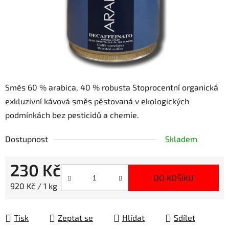
Směs 60 % arabica, 40 % robusta Stoprocentní organická
exkluzivní kávová směs pěstovaná v ekologických
podmínkách bez pesticidů a chemie.
Dostupnost
Skladem
230 Kč
DO KOŠÍKU
Měrná cena:
920 Kč / 1 kg
Tisk
Zeptat se
Hlídat
Sdílet