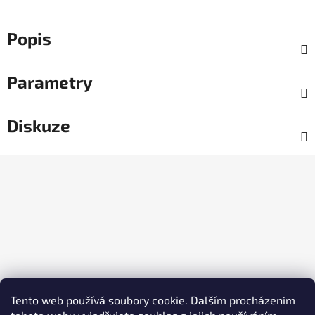
Popis
Parametry
Diskuze
Z
á
p
a
t
í
Tento web používá soubory cookie. Dalším procházením