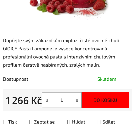
Dopřejte svým zákazníkům explozi čisté ovocné chuti.
GIOICE Pasta Lampone je vysoce koncentrovaná
profesionální ovocná pasta s intenzivním chuťovým
profilem čerstvě nasbíraných, zralých malin.
Dostupnost
Skladem
1 266 Kč
DO KOŠÍKU
Měrná cena:
Tisk
Zeptat se
Hlídat
Sdílet