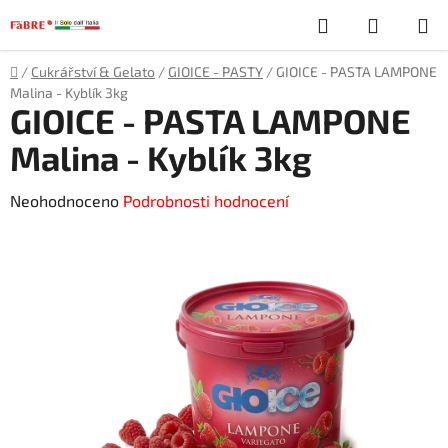
Přejít
Hledat
NÁKUP
na
obsah
KOŠÍK
Domů
/
Cukrářství & Gelato
/
GIOICE - PASTY
/
GIOICE - PASTA LAMPONE
Malina - Kyblík 3kg
GIOICE - PASTA LAMPONE
Malina - Kyblík 3kg
Průměrné
Neohodnoceno
Podrobnosti hodnocení
hodnocení
produktu
je
0,0
z
5
hvězdiček.