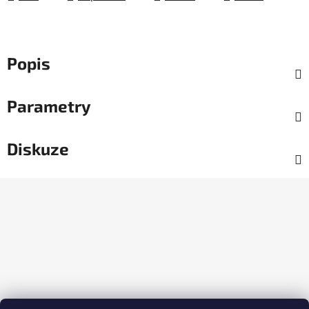
Popis
Parametry
Diskuze
Z
á
p
a
t
í