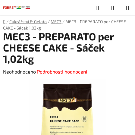
Přejít
Hledat
NÁKUP
na
obsah
KOŠÍK
Domů
/
Cukrářství & Gelato
/
MEC3
/
MEC3 - PREPARATO per CHEESE
CAKE - Sáček 1,02kg
MEC3 - PREPARATO per
CHEESE CAKE - Sáček
1,02kg
Průměrné
Neohodnoceno
Podrobnosti hodnocení
hodnocení
produktu
je
0,0
z
5
hvězdiček.