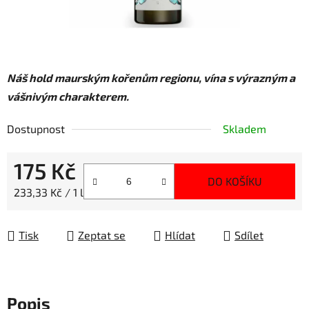
Náš hold maurským kořenům regionu, vína s výrazným a
vášnivým charakterem.
Dostupnost
Skladem
175 Kč
DO KOŠÍKU
Měrná cena:
233,33 Kč / 1 l
Tisk
Zeptat se
Hlídat
Sdílet
Popis