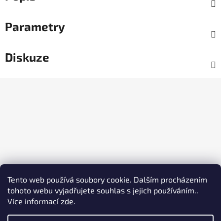
Parametry
Diskuze
Z
á
p
a
t
í
Tento web používá soubory cookie. Dalším procházením
tohoto webu vyjadřujete souhlas s jejich používáním..
Více informací
zde
.