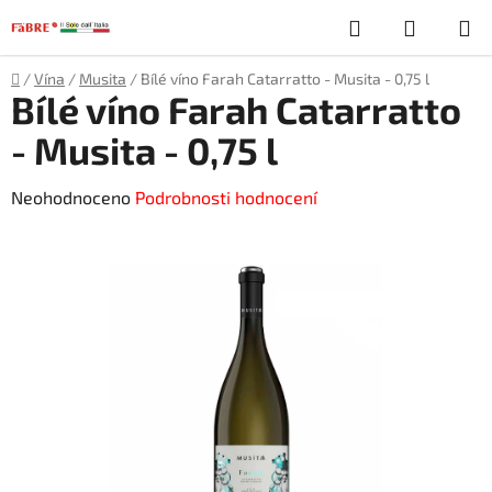
Přejít
Hledat
NÁKUP
na
obsah
KOŠÍK
Domů
/
Vína
/
Musita
/
Bílé víno Farah Catarratto - Musita - 0,75 l
Bílé víno Farah Catarratto
- Musita - 0,75 l
Průměrné
Neohodnoceno
Podrobnosti hodnocení
hodnocení
produktu
je
0,0
z
5
hvězdiček.