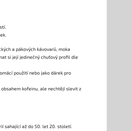
tí.
tek.
ických a pákových kávovarů, moka
t si její jedinečný chuťový profil dle
 domácí použití nebo jako dárek pro
m obsahem kofeinu, ale nechtějí slevit z
 sahající až do 50. let 20. století.