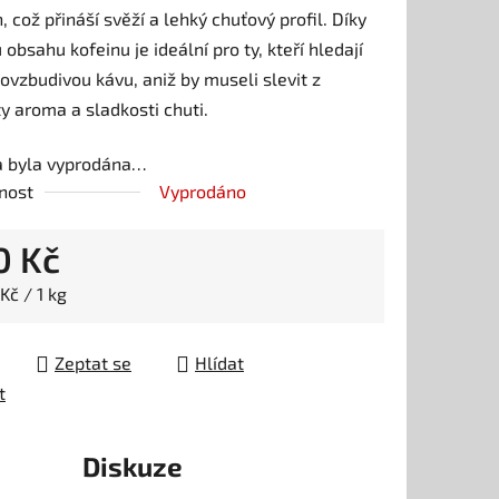
n, což přináší svěží a lehký chuťový profil. Díky
 obsahu kofeinu je ideální pro ty, kteří hledají
vzbudivou kávu, aniž by museli slevit z
ek.
ty aroma a sladkosti chuti.
a byla vyprodána…
nost
Vyprodáno
0 Kč
 cena:
Kč / 1 kg
Zeptat se
Hlídat
t
Diskuze