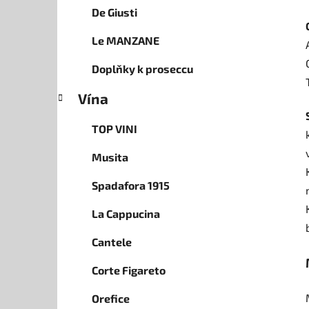
De Giusti
Le MANZANE
Doplňky k proseccu
Vína
TOP VINI
Musita
Spadafora 1915
La Cappucina
Cantele
Corte Figareto
Orefice