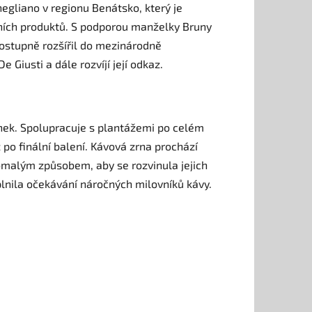
gliano v regionu Benátsko, který je
lních produktů. S podporou manželky Bruny
postupně rozšířil do mezinárodně
Giusti a dále rozvíjí její odkaz.
nek. Spolupracuje s plantážemi po celém
 po finální balení. Kávová zrna prochází
pomalým způsobem, aby se rozvinula jejich
plnila očekávání náročných milovníků kávy.