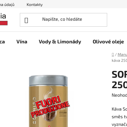
na údajů
Kontakty
ca
Vína
Vody & Limonády
Olivové oleje
Domů
/
Manu
káva 250
SOR
250
Průměr
Neoho
hodnoc
Káva So
produk
směs tv
je
vyznaču
0,0