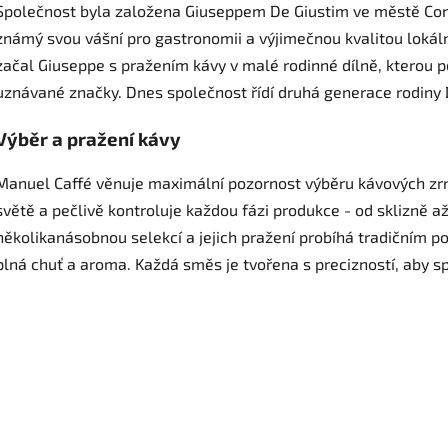
Společnost byla založena Giuseppem De Giustim ve městě Cone
známý svou vášní pro gastronomii a výjimečnou kvalitou loká
začal Giuseppe s pražením kávy v malé rodinné dílně, kterou 
uznávané značky. Dnes společnost řídí druhá generace rodiny De 
Výběr a pražení kávy
Manuel Caffé věnuje maximální pozornost výběru kávových zr
světě a pečlivě kontroluje každou fázi produkce - od sklizně až
několikanásobnou selekcí a jejich pražení probíhá tradičním 
plná chuť a aroma. Každá směs je tvořena s precizností, aby s