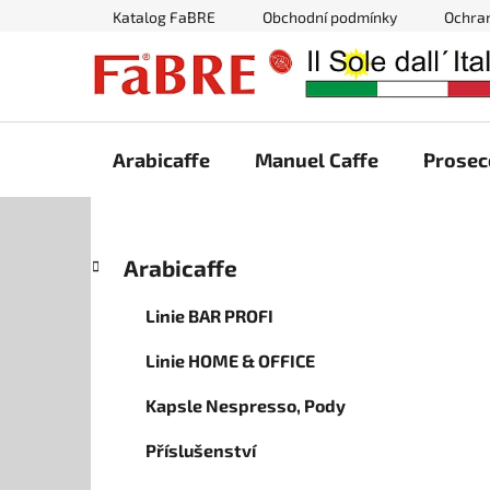
Přejít
Katalog FaBRE
Obchodní podmínky
Ochra
na
obsah
Arabicaffe
Manuel Caffe
Prosec
P
K
Přeskočit
Arabicaffe
a
kategorie
o
t
s
Linie BAR PROFI
e
t
g
Linie HOME & OFFICE
r
o
a
r
Kapsle Nespresso, Pody
i
n
e
n
Příslušenství
í