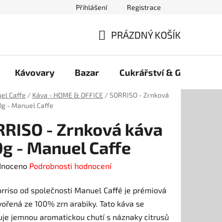
Přihlášení
Registrace
PRÁZDNÝ KOŠÍK
NÁKUPNÍ
KOŠÍK
Kávovary
Bazar
Cukrářství & Gelato
el Caffe
/
Káva - HOME & OFFICE
/
SORRISO - Zrnková
g - Manuel Caffe
RISO - Zrnková káva
g - Manuel Caffe
né
dnoceno
Podrobnosti hodnocení
ení
rriso od společnosti Manuel Caffé je prémiová
tu
ořená ze 100% zrn arabiky. Tato káva se
je jemnou aromatickou chutí s náznaky citrusů