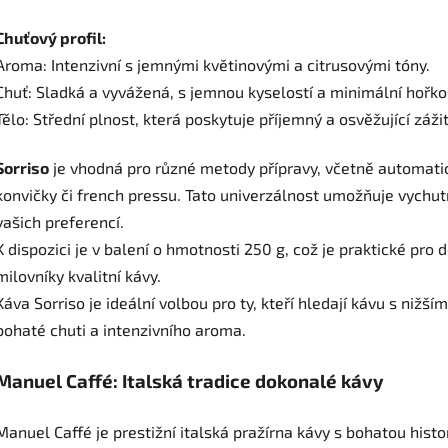
Chuťový profil:
Aroma: Intenzivní s jemnými květinovými a citrusovými tóny.
Chuť: Sladká a vyvážená, s jemnou kyselostí a minimální hořkos
Tělo: Střední plnost, která poskytuje příjemný a osvěžující záži
Sorriso
je vhodná pro různé metody přípravy, včetně automat
konvičky či french pressu. Tato univerzálnost umožňuje vychutna
vašich preferencí.
K dispozici je v balení o hmotnosti 250 g, což je praktické pro
milovníky kvalitní kávy.
Káva Sorriso je ideální volbou pro ty, kteří hledají kávu s nižší
bohaté chuti a intenzivního aroma.
Manuel Caffé: Italská tradice dokonalé kávy
Manuel Caffé je prestižní italská pražírna kávy s bohatou historií