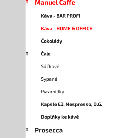
Manuel Caffe
p
a
Káva - BAR PROFI
n
Káva - HOME & OFFICE
e
l
Čokolády
Čaje
Sáčkové
Sypané
Pyramidky
Kapsle E2, Nespresso, D.G.
Doplňky ke kávě
Prosecca