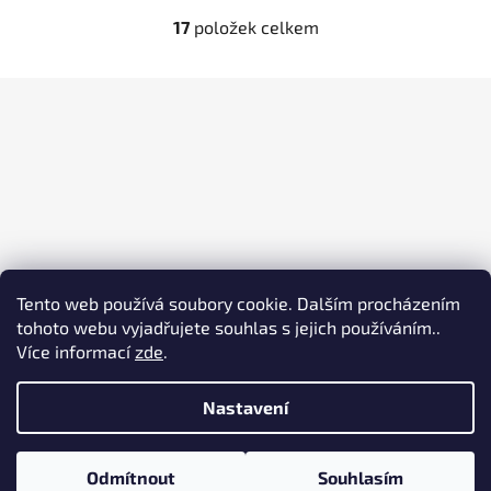
17
položek celkem
O
v
l
Z
á
á
d
p
a
a
c
t
í
í
p
r
v
k
Tento web používá soubory cookie. Dalším procházením
y
tohoto webu vyjadřujete souhlas s jejich používáním..
v
Více informací
zde
.
ý
p
Nastavení
i
s
Vytvořil Shoptet
u
Odmítnout
Souhlasím
Copyright 2026
FaBRE s.r.o., Domažlice
. Všechna práva