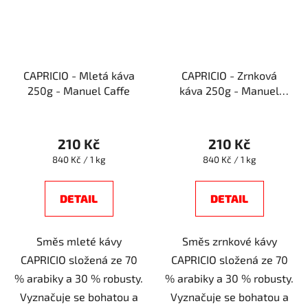
CAPRICIO - Mletá káva
CAPRICIO - Zrnková
250g - Manuel Caffe
káva 250g - Manuel
Caffe
210 Kč
210 Kč
Měrná
Měrná
840 Kč / 1 kg
840 Kč / 1 kg
cena:
cena:
DETAIL
DETAIL
Směs mleté kávy
Směs zrnkové kávy
CAPRICIO složená ze 70
CAPRICIO složená ze 70
% arabiky a 30 % robusty.
% arabiky a 30 % robusty.
Vyznačuje se bohatou a
Vyznačuje se bohatou a