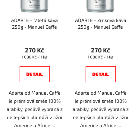
p
k
r
t
ADARTE - Mletá káva
ADARTE - Zrnková káva
o
ů
250g - Manuel Caffe
250g - Manuel Caffe
d
u
k
270 Kč
270 Kč
t
Měrná
Měrná
1 080 Kč / 1 kg
1 080 Kč / 1 kg
ů
cena:
cena:
DETAIL
DETAIL
Adarte od Manuel Caffè
Adarte od Manuel Caffè
je prémiová směs 100%
je prémiová směs 100%
arabiky, pečlivě vybraná z
arabiky, pečlivě vybraná z
nejlepších plantáží v Jižní
nejlepších plantáží v Jižní
Americe a Africe....
Americe a Africe....