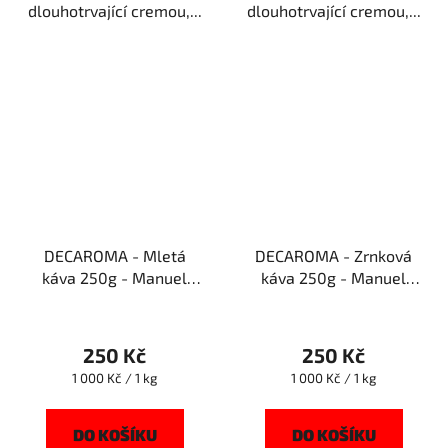
dlouhotrvající cremou,...
dlouhotrvající cremou,...
DECAROMA - Mletá
DECAROMA - Zrnková
káva 250g - Manuel
káva 250g - Manuel
Caffe
Caffe
250 Kč
250 Kč
Měrná
Měrná
1 000 Kč / 1 kg
1 000 Kč / 1 kg
cena:
cena:
DO KOŠÍKU
DO KOŠÍKU