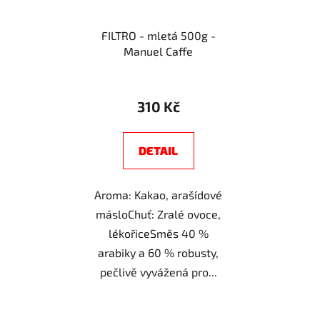
FILTRO - mletá 500g -
Manuel Caffe
310 Kč
DETAIL
Aroma: Kakao, arašídové
másloChuť: Zralé ovoce,
lékořiceSměs 40 %
arabiky a 60 % robusty,
pečlivě vyvážená pro...