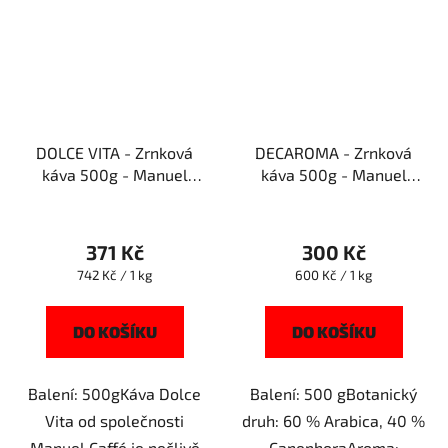
DOLCE VITA - Zrnková
DECAROMA - Zrnková
káva 500g - Manuel
káva 500g - Manuel
Caffe
Caffe
371 Kč
300 Kč
Měrná
Měrná
742 Kč / 1 kg
600 Kč / 1 kg
cena:
cena:
DO KOŠÍKU
DO KOŠÍKU
Balení: 500gKáva Dolce
Balení: 500 gBotanický
Vita od společnosti
druh: 60 % Arabica, 40 %
Manuel Caffé je pečlivě
CanephoraAroma: