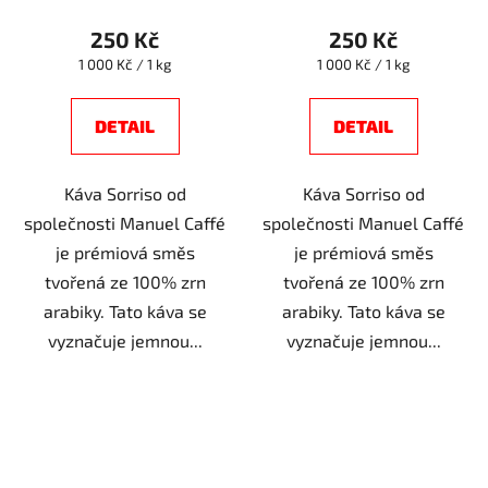
250 Kč
250 Kč
Měrná
Měrná
1 000 Kč / 1 kg
1 000 Kč / 1 kg
cena:
cena:
DETAIL
DETAIL
Káva Sorriso od
Káva Sorriso od
společnosti Manuel Caffé
společnosti Manuel Caffé
je prémiová směs
je prémiová směs
tvořená ze 100% zrn
tvořená ze 100% zrn
arabiky. Tato káva se
arabiky. Tato káva se
vyznačuje jemnou...
vyznačuje jemnou...