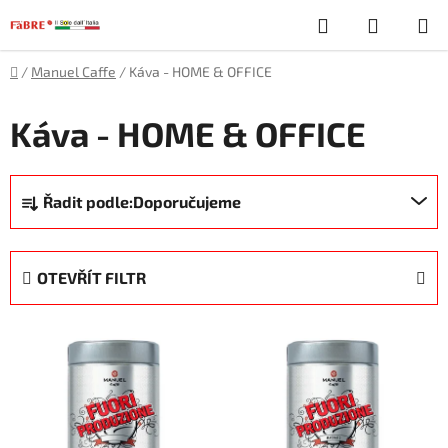
Přejít
Hledat
NÁKUP
na
obsah
KOŠÍK
Domů
/
Manuel Caffe
/
Káva - HOME & OFFICE
Káva - HOME & OFFICE
Ř
Řadit podle:
Doporučujeme
a
z
e
OTEVŘÍT FILTR
n
í
V
p
ý
r
p
o
i
d
s
u