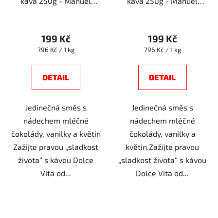
káva 250g - Manuel
káva 250g - Manuel
Caffe
Caffe
199 Kč
199 Kč
Měrná
Měrná
796 Kč / 1 kg
796 Kč / 1 kg
cena:
cena:
DETAIL
DETAIL
Jedinečná směs s
Jedinečná směs s
nádechem mléčné
nádechem mléčné
čokolády, vanilky a květin
čokolády, vanilky a
Zažijte pravou „sladkost
květin.Zažijte pravou
života“ s kávou Dolce
„sladkost života“ s kávou
Vita od...
Dolce Vita od...