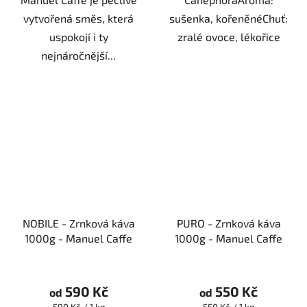
vytvořená směs, která
sušenka, kořeněnéChuť:
uspokojí i ty
zralé ovoce, lékořice
nejnáročnější...
NOBILE - Zrnková káva
PURO - Zrnková káva
1000g - Manuel Caffe
1000g - Manuel Caffe
590 Kč
550 Kč
od
od
Měrná
Měrná
590 Kč / 1 kg
550 Kč / 1 kg