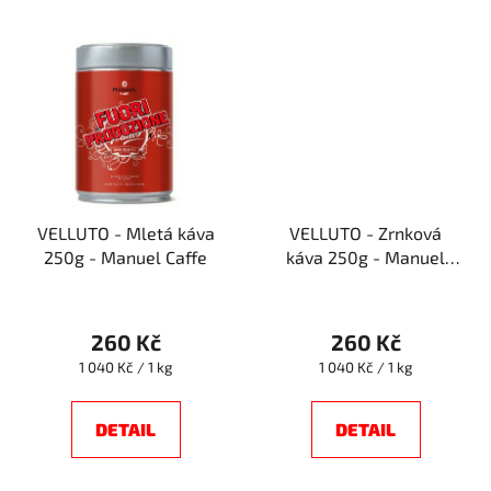
VELLUTO - Mletá káva
VELLUTO - Zrnková
250g - Manuel Caffe
káva 250g - Manuel
Caffe
260 Kč
260 Kč
Měrná
Měrná
1 040 Kč / 1 kg
1 040 Kč / 1 kg
cena:
cena:
DETAIL
DETAIL