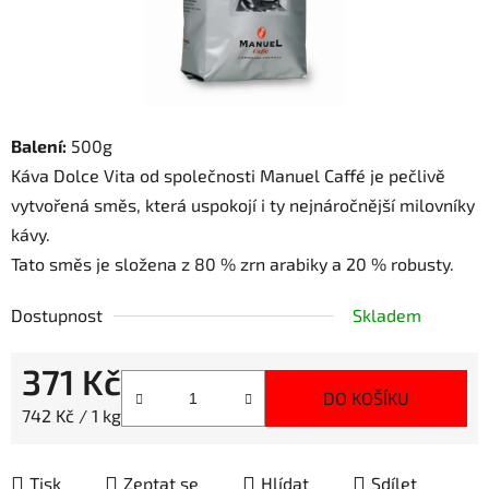
Balení:
500g
Káva Dolce Vita od společnosti Manuel Caffé je pečlivě
vytvořená směs, která uspokojí i ty nejnáročnější milovníky
kávy.
Tato směs je složena z 80 % zrn arabiky a 20 % robusty.
Dostupnost
Skladem
371 Kč
DO KOŠÍKU
Měrná cena:
742 Kč / 1 kg
Tisk
Zeptat se
Hlídat
Sdílet