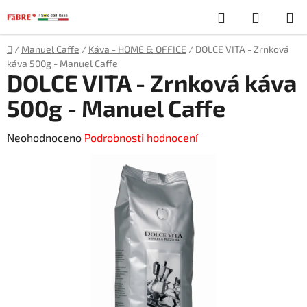
Přejít
Hledat
NÁKUP
na
obsah
KOŠÍK
Domů
/
Manuel Caffe
/
Káva - HOME & OFFICE
/
DOLCE VITA - Zrnková
káva 500g - Manuel Caffe
DOLCE VITA - Zrnková káva
500g - Manuel Caffe
Průměrné
Neohodnoceno
Podrobnosti hodnocení
hodnocení
produktu
je
0,0
z
5
hvězdiček.