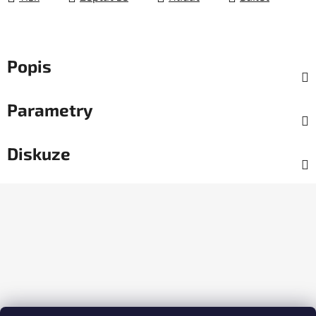
Popis
Parametry
Diskuze
Z
á
p
a
t
í