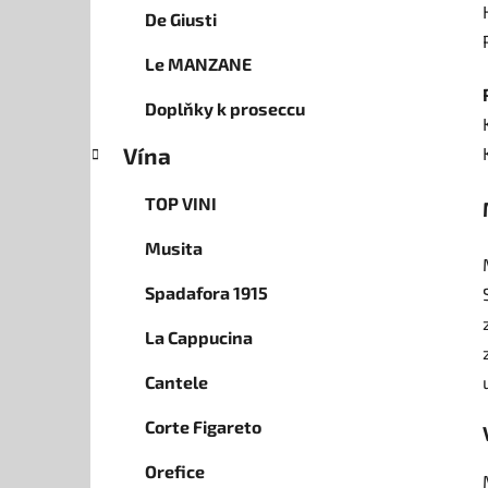
De Giusti
Le MANZANE
Doplňky k proseccu
Vína
TOP VINI
Musita
Spadafora 1915
La Cappucina
Cantele
Corte Figareto
Orefice