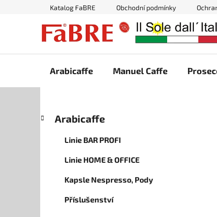
Přejít
Katalog FaBRE
Obchodní podmínky
Ochra
na
obsah
Arabicaffe
Manuel Caffe
Prosec
P
K
Přeskočit
Arabicaffe
a
kategorie
o
t
s
Linie BAR PROFI
e
t
g
Linie HOME & OFFICE
r
o
a
r
Kapsle Nespresso, Pody
i
n
e
n
Příslušenství
í