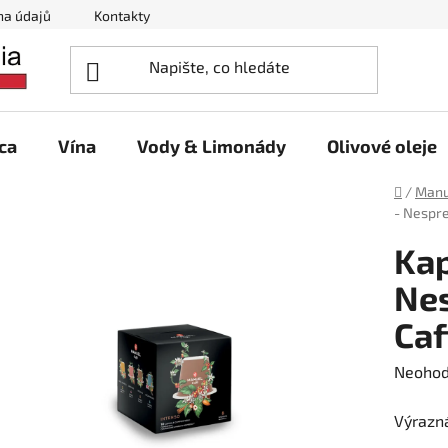
na údajů
Kontakty
ca
Vína
Vody & Limonády
Olivové oleje
Domů
/
Manu
- Nespre
Kap
Nes
Caf
Průměr
Neoho
hodnoc
Výrazn
produk