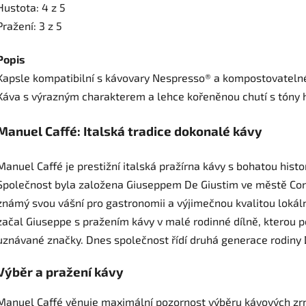
Hustota: 4 z 5
Pražení: 3 z 5
Popis
Kapsle kompatibilní s kávovary Nespresso® a kompostovatelné
Káva s výrazným charakterem a lehce kořeněnou chutí s tóny 
Manuel Caffé: Italská tradice dokonalé kávy
Manuel Caffé je prestižní italská pražírna kávy s bohatou historií
Společnost byla založena Giuseppem De Giustim ve městě Cone
známý svou vášní pro gastronomii a výjimečnou kvalitou loká
začal Giuseppe s pražením kávy v malé rodinné dílně, kterou 
uznávané značky. Dnes společnost řídí druhá generace rodiny De 
Výběr a pražení kávy
Manuel Caffé věnuje maximální pozornost výběru kávových zr