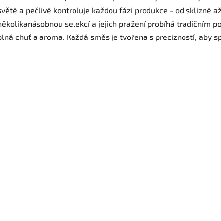
světě a pečlivě kontroluje každou fázi produkce - od sklizně až
několikanásobnou selekcí a jejich pražení probíhá tradičním 
plná chuť a aroma. Každá směs je tvořena s precizností, aby s