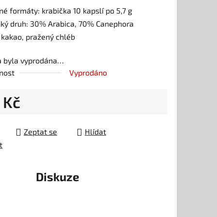
é formáty: krabička 10 kapslí po 5,7 g
cký druh: 30% Arabica, 70% Canephora
 kakao, pražený chléb
ek.
a byla vyprodána…
nost
Vyprodáno
 Kč
 cena:
Zeptat se
Hlídat
t
Diskuze