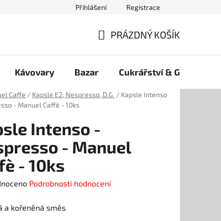
Přihlášení
Registrace
PRÁZDNÝ KOŠÍK
NÁKUPNÍ
KOŠÍK
Kávovary
Bazar
Cukrářství & Gelato
el Caffe
/
Kapsle E2, Nespresso, D.G.
/
Kapsle Intenso
sso - Manuel Caffè - 10ks
sle Intenso -
presso - Manuel
fè - 10ks
né
dnoceno
Podrobnosti hodnocení
ení
á a kořeněná směs
tu