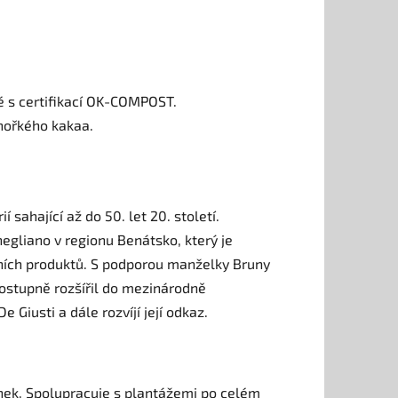
 s certifikací OK-COMPOST.
hořkého kakaa.
 sahající až do 50. let 20. století.
gliano v regionu Benátsko, který je
lních produktů. S podporou manželky Bruny
postupně rozšířil do mezinárodně
Giusti a dále rozvíjí její odkaz.
nek. Spolupracuje s plantážemi po celém