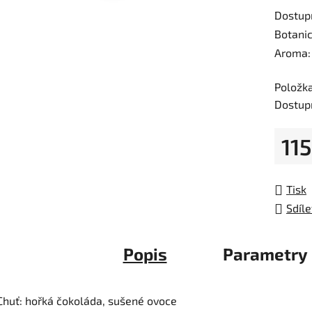
je
Dostupn
0,0
Botani
z
Aroma:
5
hvězdič
Položk
Dostup
115
Měrná
Tisk
Sdíle
Popis
Parametry
Chuť: hořká čokoláda, sušené ovoce