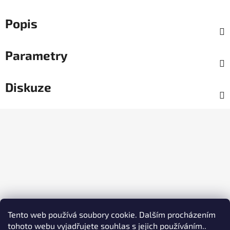
Popis
Parametry
Diskuze
Z
á
p
a
t
í
Tento web používá soubory cookie. Dalším procházením
tohoto webu vyjadřujete souhlas s jejich používáním..