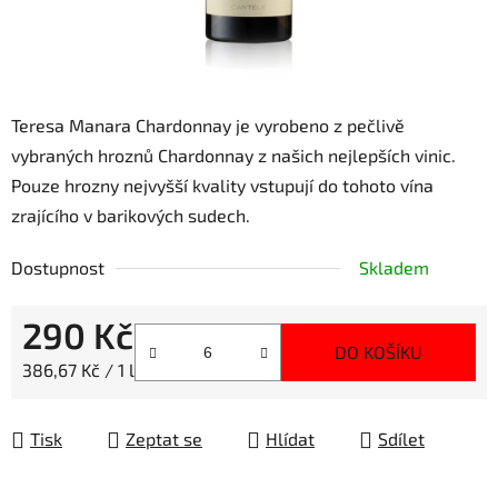
Teresa Manara Chardonnay je vyrobeno z pečlivě
vybraných hroznů Chardonnay z našich nejlepších vinic.
Pouze hrozny nejvyšší kvality vstupují do tohoto vína
zrajícího v barikových sudech.
Dostupnost
Skladem
290 Kč
DO KOŠÍKU
Měrná cena:
386,67 Kč / 1 l
Tisk
Zeptat se
Hlídat
Sdílet