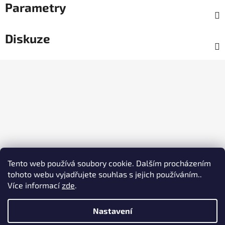
Parametry
Diskuze
Z
á
p
a
t
í
Tento web používá soubory cookie. Dalším procházením
tohoto webu vyjadřujete souhlas s jejich používáním..
Více informací
zde
.
Nastavení