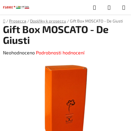
Přejít
Hledat
NÁKUP
na
obsah
KOŠÍK
Domů
/
Prosecca
/
Doplňky k proseccu
/
Gift Box MOSCATO - De Giusti
Gift Box MOSCATO - De
Giusti
Průměrné
Neohodnoceno
Podrobnosti hodnocení
hodnocení
produktu
je
0,0
z
5
hvězdiček.