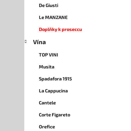
De Giusti
Le MANZANE
Doplňky k proseccu
Vína
TOP VINI
Musita
Spadafora 1915
La Cappucina
Cantele
Corte Figareto
Orefice