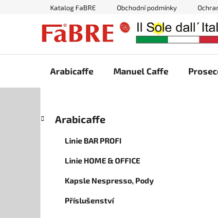
Přejít
Katalog FaBRE
Obchodní podmínky
Ochra
na
obsah
Arabicaffe
Manuel Caffe
Prosec
P
K
Přeskočit
Arabicaffe
a
kategorie
o
t
s
Linie BAR PROFI
e
t
g
Linie HOME & OFFICE
r
o
a
r
Kapsle Nespresso, Pody
i
n
e
n
Příslušenství
í