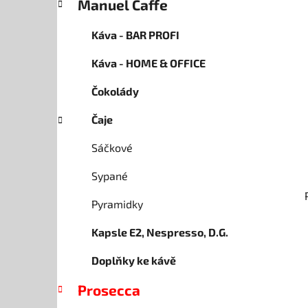
Manuel Caffe
p
a
Káva - BAR PROFI
n
Káva - HOME & OFFICE
e
l
Čokolády
Čaje
Sáčkové
Sypané
Pyramidky
Kapsle E2, Nespresso, D.G.
Doplňky ke kávě
Prosecca