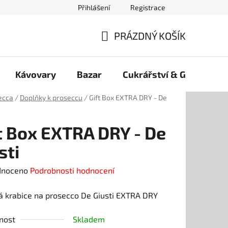
Přihlášení
Registrace
PRÁZDNÝ KOŠÍK
NÁKUPNÍ
KOŠÍK
Kávovary
Bazar
Cukrářství & Gelato
ecca
/
Doplňky k proseccu
/
Gift Box EXTRA DRY - De
t Box EXTRA DRY - De
sti
né
dnoceno
Podrobnosti hodnocení
ení
á krabice na prosecco De Giusti EXTRA DRY
tu
nost
Skladem