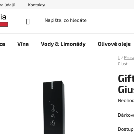
na údajů
Kontakty
ca
Vína
Vody & Limonády
Olivové oleje
Domů
/
Pros
Giusti
Gif
Giu
Průměr
Neoho
hodnoc
Dárkov
produk
je
Dostup
0,0