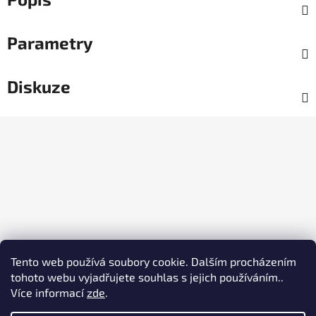
Parametry
Diskuze
Z
á
p
a
t
í
Tento web používá soubory cookie. Dalším procházením
tohoto webu vyjadřujete souhlas s jejich používáním..
Více informací
zde
.