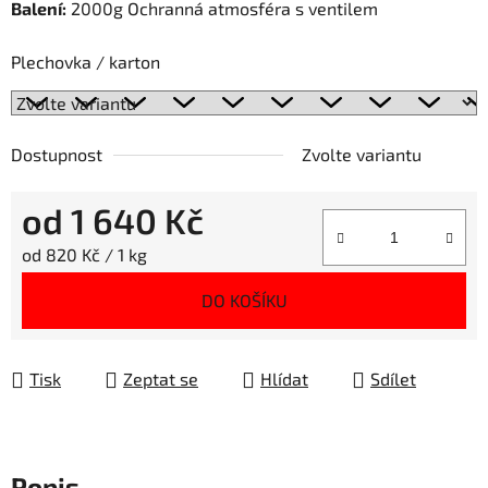
Balení:
2000g Ochranná atmosféra s ventilem
Plechovka / karton
Dostupnost
Zvolte variantu
od
1 640 Kč
Měrná cena:
od 820 Kč / 1 kg
DO KOŠÍKU
Tisk
Zeptat se
Hlídat
Sdílet
Popis