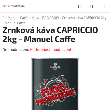
Přejít
Hledat
NÁKUP
na
obsah
KOŠÍK
Domů
/
Manuel Caffe
/
Káva - BAR PROFI
/
Zrnková káva CAPRICCIO 2kg
- Manuel Caffe
Zrnková káva CAPRICCIO
2kg - Manuel Caffe
Průměrné
Neohodnoceno
Podrobnosti hodnocení
hodnocení
produktu
je
0,0
z
5
hvězdiček.