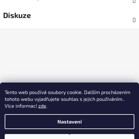
Diskuze
Z
á
p
a
t
í
Tento web používá soubory cookie. Dalším procházením
tohoto webu vyjadřujete souhlas s jejich používáním..
Více informací
zde
.
Nastavení
Vytvořil Shoptet