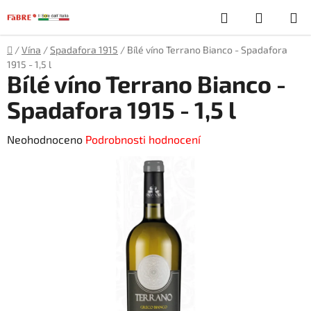
Přejít
Hledat
NÁKUP
na
obsah
KOŠÍK
Domů
/
Vína
/
Spadafora 1915
/
Bílé víno Terrano Bianco - Spadafora
1915 - 1,5 l
Bílé víno Terrano Bianco -
Spadafora 1915 - 1,5 l
Průměrné
Neohodnoceno
Podrobnosti hodnocení
hodnocení
produktu
je
0,0
z
5
hvězdiček.