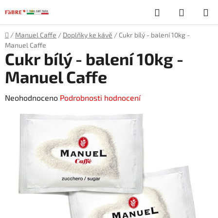
Přejít
Hledat
NÁKUP
na
obsah
KOŠÍK
Domů
/
Manuel Caffe
/
Doplňky ke kávě
/
Cukr bílý - balení 10kg -
Manuel Caffe
Cukr bílý - balení 10kg -
Manuel Caffe
Průměrné
Neohodnoceno
Podrobnosti hodnocení
hodnocení
produktu
je
0,0
z
5
hvězdiček.