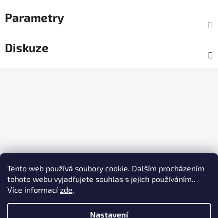
Parametry
Diskuze
Z
á
p
a
t
í
Tento web používá soubory cookie. Dalším procházením
tohoto webu vyjadřujete souhlas s jejich používáním..
Více informací
zde
.
Nastavení