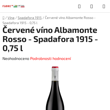
Přejít
Hledat
NÁKUP
na
obsah
KOŠÍK
Domů
/
Vína
/
Spadafora 1915
/
Červené víno Albamonte Rosso -
Spadafora 1915 - 0,75 l
Červené víno Albamonte
Rosso - Spadafora 1915 -
0,75 l
Průměrné
Neohodnoceno
Podrobnosti hodnocení
hodnocení
produktu
je
0,0
z
5
hvězdiček.