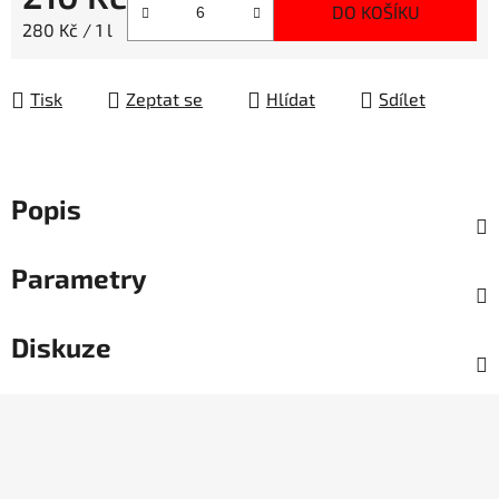
DO KOŠÍKU
Měrná cena:
280 Kč / 1 l
Tisk
Zeptat se
Hlídat
Sdílet
Popis
Parametry
Diskuze
Z
á
p
a