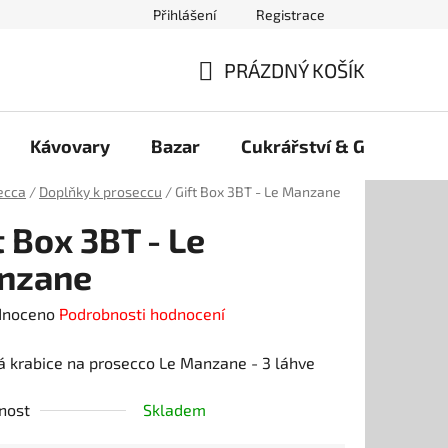
Přihlášení
Registrace
PRÁZDNÝ KOŠÍK
NÁKUPNÍ
KOŠÍK
Kávovary
Bazar
Cukrářství & Gelato
ecca
/
Doplňky k proseccu
/
Gift Box 3BT - Le Manzane
t Box 3BT - Le
nzane
né
dnoceno
Podrobnosti hodnocení
ení
 krabice na prosecco Le Manzane - 3 láhve
tu
nost
Skladem