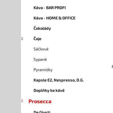
a
Káva - BAR PROFI
n
Káva - HOME & OFFICE
e
l
Čokolády
Čaje
Sáčkové
Sypané
Pyramidky
Kapsle E2, Nespresso, D.G.
Doplňky ke kávě
Prosecca
De Giusti