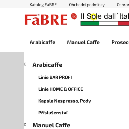
Přejít
Katalog FaBRE
Obchodní podmínky
Ochra
na
obsah
Arabicaffe
Manuel Caffe
Prosec
P
K
Přeskočit
Arabicaffe
a
kategorie
o
t
s
Linie BAR PROFI
e
t
g
Linie HOME & OFFICE
r
o
a
r
Kapsle Nespresso, Pody
i
n
e
n
Příslušenství
í
Manuel Caffe
p