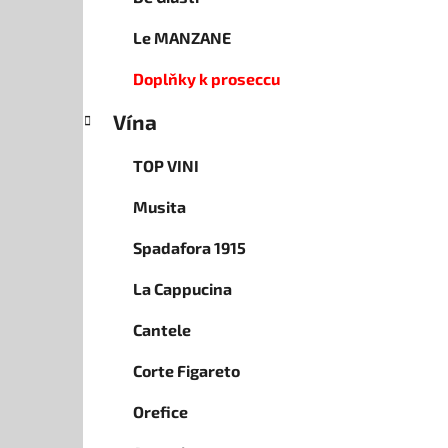
Le MANZANE
Doplňky k proseccu
Vína
TOP VINI
Musita
Spadafora 1915
La Cappucina
Cantele
Corte Figareto
Orefice