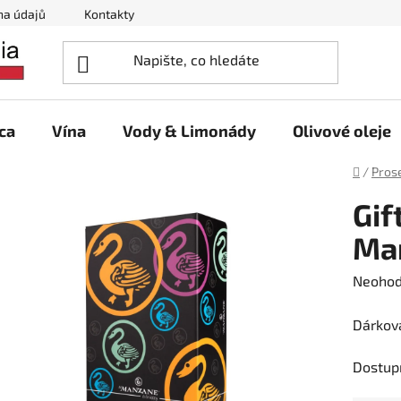
na údajů
Kontakty
ca
Vína
Vody & Limonády
Olivové oleje
Domů
/
Pros
Gif
Ma
Průměr
Neoho
hodnoc
Dárková
produk
je
Dostup
0,0
z